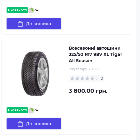
24
в наявності
До кошика
Всесезонні автошини
225/50 R17 98V XL Tigar
All Season
Код товару:
299211
0
3 800.00 грн.
24
в наявності
До кошика