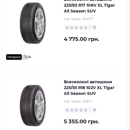
225/65 R17 106V XL Tigar
All Season SUV
Код товару:
304977
0
4 775.00 грн.
24
продано
Всесезонні автошини
225/55 R18 102V XL Tigar
All Season SUV
Код товару:
308511
0
5 355.00 грн.