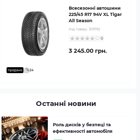
Всесезонні автошини
225/45 R17 94V XL Tigar
All Season
Код товару:
309762
0
3 245.00 грн.
24
продано
Останні новини
Роль дисків у безпеці та
ефективності автомобіля