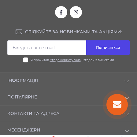
СЛІДКУЙТЕ ЗА НОВИНКАМИ ТА АКЦІЯМИ:
Підпишіться
Я прочитав
Угода користувача
і згоден з вимогами
ІНФОРМАЦІЯ
Доставка та оплата
ПОПУЛЯРНЕ
Гарантія
Контакти
Автодиски
КОНТАКТИ ТА АДРЕСА
Шиномонтаж
Автошини
Публічний договір оферти
Мотошини
м. Київ, вул. Новозабарська, 21а
Зворотній зв’язок
МЕСЕНДЖЕРИ
Повернення товару