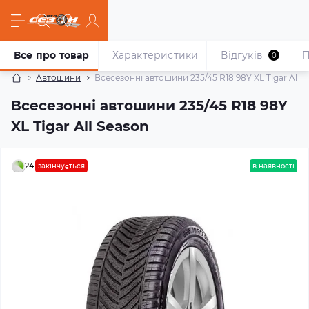
Все про товар
Характеристики
Відгуків
П
0
Автошини
Всесезонні автошини 235/45 R18 98Y XL Tigar All 
Всесезонні автошини 235/45 R18 98Y
XL Tigar All Season
24
закінчується
в наявності