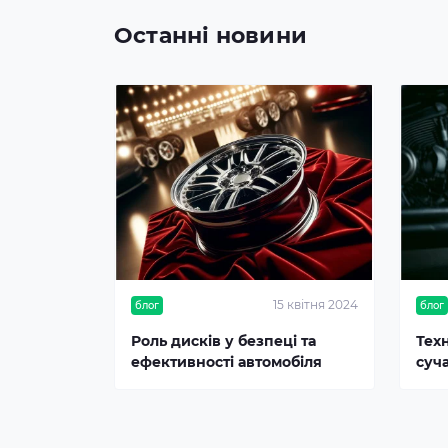
Останні новини
15 квітня 2024
блог
блог
Роль дисків у безпеці та
Тех
ефективності автомобіля
суч