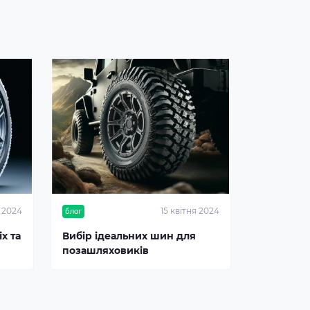
я 2024
15 квітня 2024
блог
х та
Вибір ідеальних шин для
позашляховиків