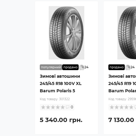
24
24
популярний
продано
продано
Зимові автошини
Зимові авт
245/45 R18 100V XL
245/45 R19 1
Barum Polaris 5
Barum Polar
Код товару:
301322
Код товару:
2959
0
5 340.00 грн.
7 130.00