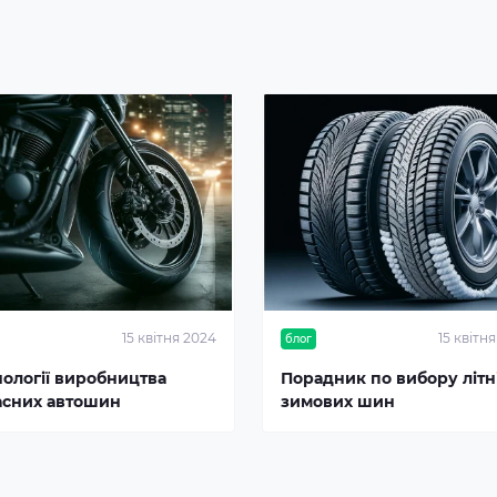
15 квітня 2024
15 квітн
блог
нології виробництва
Порадник по вибору літні
асних автошин
зимових шин