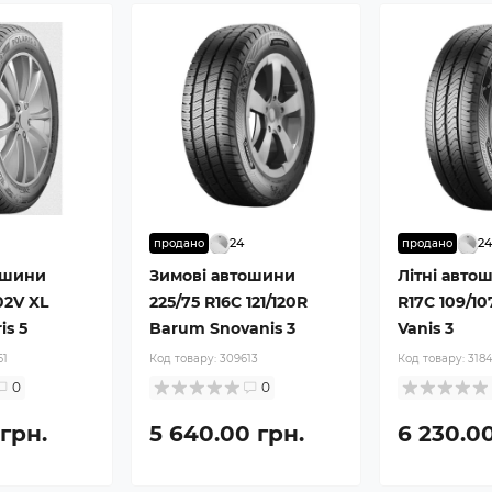
24
2
продано
продано
ошини
Зимові автошини
Літні авто
02V XL
225/75 R16C 121/120R
R17C 109/1
is 5
Barum Snovanis 3
Vanis 3
61
Код товару:
309613
Код товару:
318
0
0
 грн.
5 640.00 грн.
6 230.00