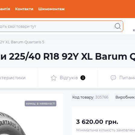
антія
Контакти
Шиномонтаж
к
2Y XL Barum Quartaris 5
 225/40 R18 92Y XL Barum Q
ктеристики
Відгуків
Питан
0
Код товару:
305766
Виробник
немає в наявності
3 620.00 грн.
Мінімальна кількість замовле