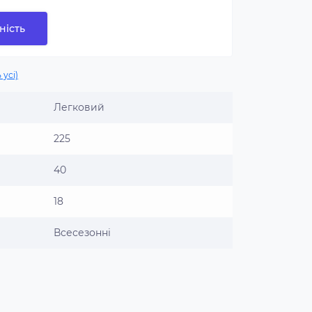
ність
 усі)
Легковий
225
40
18
Всесезонні