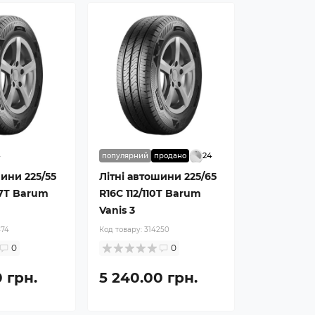
4
24
популярний
продано
шини 225/55
Літні автошини 225/65
07T Barum
R16C 112/110T Barum
Vanis 3
474
Код товару:
314250
0
0
 грн.
5 240.00 грн.