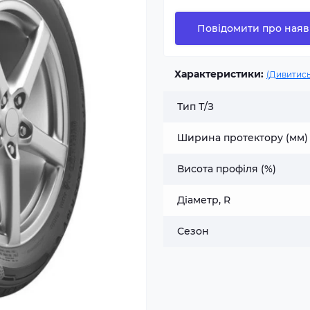
Повідомити про наяв
Характеристики:
(Дивитись
Тип Т/З
Ширина протектору (мм)
Висота профіля (%)
Діаметр, R
Сезон