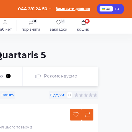
044 281 24 50
Замовити дзвінок
ua
ru
0
0
0
абінет
порівняти
закладки
кошик
uartaris 5
ня
Рекомендуємо
0
:
Barum
Відгуки:
0
ння цього товару
2