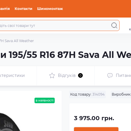
антія
Контакти
Шиномонтаж
к
H Sava All Weather
 195/55 R16 87H Sava All W
ктеристики
Відгуків
Питан
0
Код товару:
314094
Виробник
в наявності
3 975.00 грн.