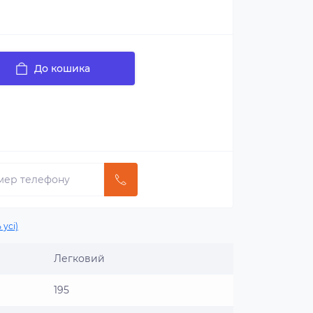
До кошика
 усі)
Легковий
195