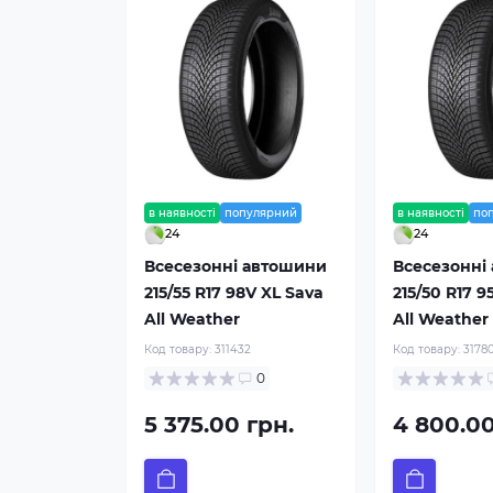
в наявності
популярний
в наявності
по
24
24
Всесезонні автошини
Всесезонні
215/55 R17 98V XL Sava
215/50 R17 9
All Weather
All Weather
Код товару:
311432
Код товару:
3178
0
5 375.00 грн.
4 800.00