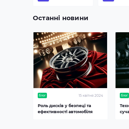
Останні новини
15 квітня 2024
блог
блог
Роль дисків у безпеці та
Тех
ефективності автомобіля
суч