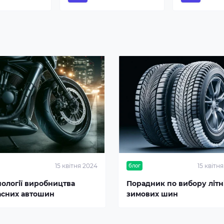
15 квітня 2024
15 квітн
блог
нології виробництва
Порадник по вибору літні
асних автошин
зимових шин