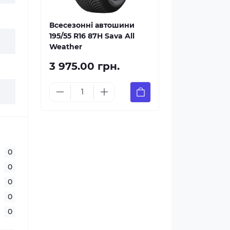
Всесезонні автошини
195/55 R16 87H Sava All
Weather
3 975.00 грн.
0
0
0
0
0