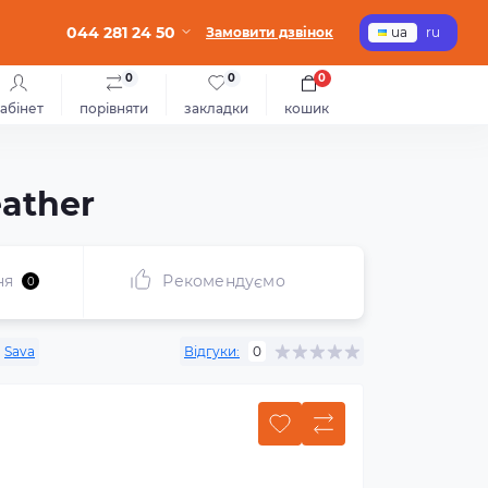
044 281 24 50
Замовити дзвінок
ua
ru
0
0
0
абінет
порівняти
закладки
кошик
eather
ня
Рекомендуємо
0
:
Sava
Відгуки:
0