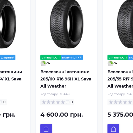
пулярний
в наявності
популярний
в наявності
п
24
24
 автошини
Всесезонні автошини
Всесезонн
5V XL Sava
205/60 R16 96H XL Sava
205/55 R17 
All Weather
All Weathe
05
Код товару:
311449
Код товару:
3146
0
0
 грн.
4 600.00 грн.
5 375.00