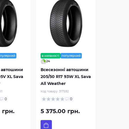
опулярний
в наявності
популярний
24
і автошини
Всесезонні автошини
95V XL Sava
205/50 R17 93W XL Sava
r
All Weather
11
Код товару:
317592
0
0
 грн.
5 375.00 грн.