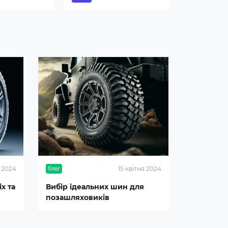
я 2024
15 квітня 2024
блог
х та
Вибір ідеальних шин для
позашляховиків