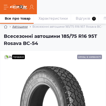
Все про товар
Характеристики
Відгуків
П
0
Автошини
Всесезонні автошини 185/75 R16 95T Rosava BC-54
Всесезонні автошини 185/75 R16 95T
Rosava BC-54
24
продано
немає в наявності