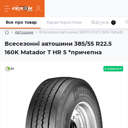
Все про товар
Характеристики
Відгуків
П
0
Автошини
Всесезонні автошини 385/55 R22.5 160K Matador 
Всесезонні автошини 385/55 R22.5
160K Matador T HR 5 *причепна
24
в наявності