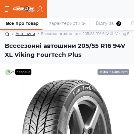
Все про товар
Характеристики
Відгуків
П
0
Автошини
Всесезонні автошини 205/55 R16 94V XL Viking Fou
Всесезонні автошини 205/55 R16 94V
XL Viking FourTech Plus
24
продано
немає в наявності