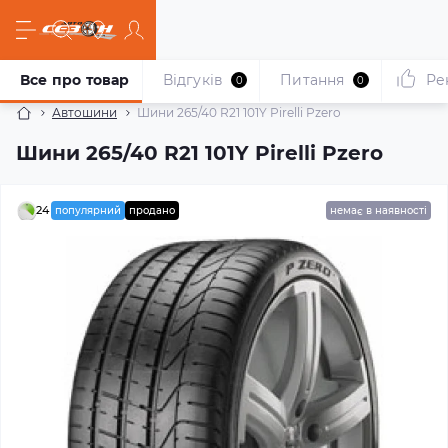
Все про товар
Відгуків
Питання
Ре
0
0
Автошини
Шини 265/40 R21 101Y Pirelli Pzero
Шини 265/40 R21 101Y Pirelli Pzero
24
популярний
продано
немає в наявності