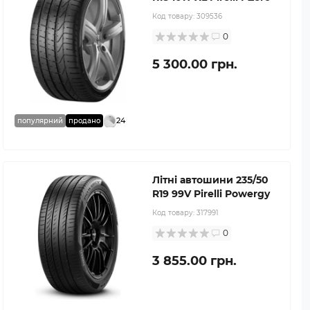
Код товару:
309536
0
5 300.00 грн.
24
популярний
продано
Літні автошини 235/50
R19 99V Pirelli Powergy
Код товару:
317991
0
3 855.00 грн.