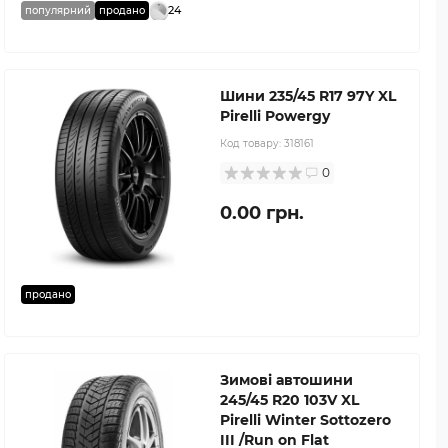
24
популярний
продано
Шини 235/45 R17 97Y XL
Pirelli Powergy
Код товару:
318161
0
0.00 грн.
продано
Зимові автошини
245/45 R20 103V XL
Pirelli Winter Sottozero
III /Run on Flat