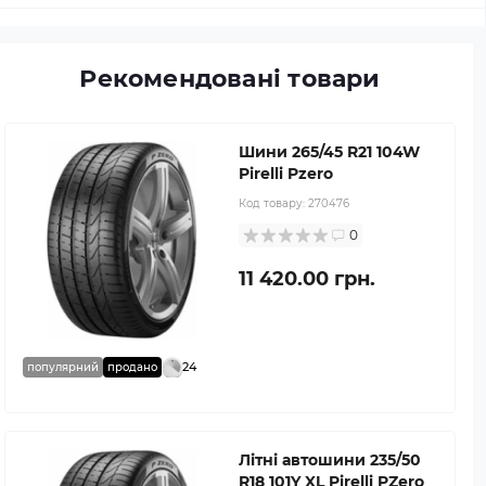
Рекомендовані товари
Шини 265/45 R21 104W
Pirelli Pzero
Код товару:
270476
0
11 420.00 грн.
24
популярний
продано
Літні автошини 235/50
R18 101Y XL Pirelli PZero