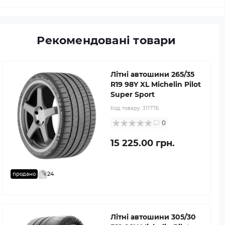
Рекомендовані товари
Літні автошини 265/35
R19 98Y XL Michelin Pilot
Super Sport
Код товару:
311776
0
15 225.00 грн.
24
продано
Літні автошини 305/30