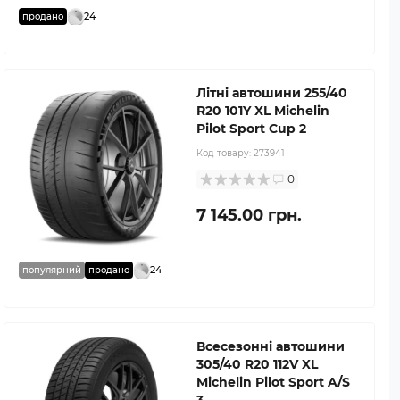
24
продано
Літні автошини 255/40
R20 101Y XL Michelin
Pilot Sport Cup 2
Код товару:
273941
0
7 145.00 грн.
24
популярний
продано
Всесезонні автошини
305/40 R20 112V XL
Michelin Pilot Sport A/S
3