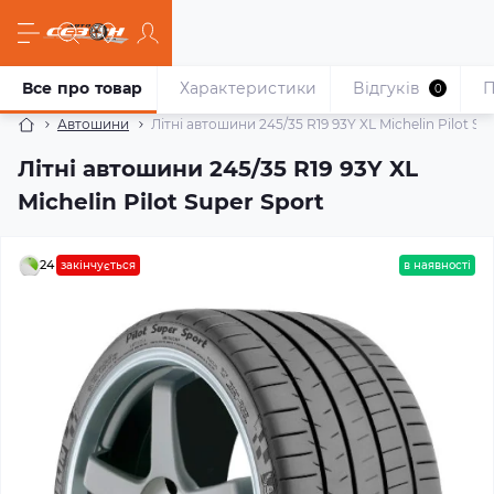
Все про товар
Характеристики
Відгуків
П
0
Автошини
Літні автошини 245/35 R19 93Y XL Michelin Pilot Su
Літні автошини 245/35 R19 93Y XL
Michelin Pilot Super Sport
24
закінчується
в наявності