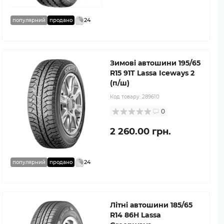
24
популярний
продано
Зимові автошини 195/65
R15 91T Lassa Iceways 2
(п/ш)
Код товару:
289610
0
2 260.00 грн.
24
популярний
продано
Літні автошини 185/65
R14 86H Lassa