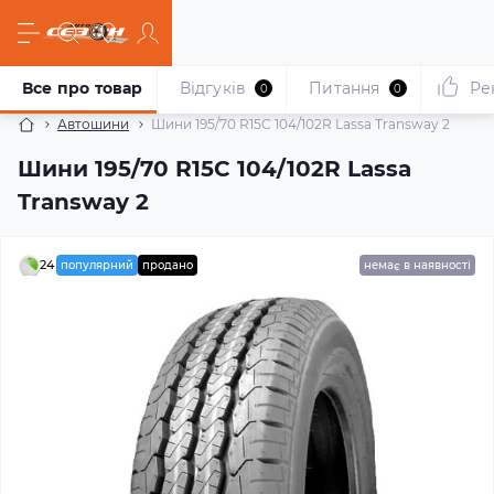
Все про товар
Відгуків
Питання
Ре
0
0
Автошини
Шини 195/70 R15C 104/102R Lassa Transway 2
Шини 195/70 R15C 104/102R Lassa
Transway 2
24
популярний
продано
немає в наявності