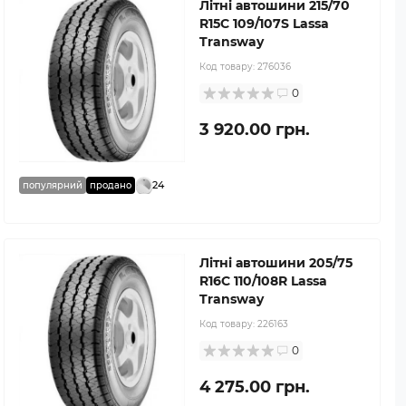
Літні автошини 215/70
R15C 109/107S Lassa
Transway
Код товару:
276036
0
3 920.00 грн.
24
популярний
продано
Літні автошини 205/75
R16C 110/108R Lassa
Transway
Код товару:
226163
0
4 275.00 грн.