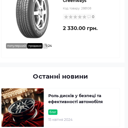
Greenways
Код товару:
288108
0
2 330.00 грн.
24
популярний
продано
Останні новини
Роль дисків у безпеці та
ефективності автомобіля
блог
15 квітня 2024