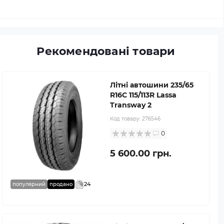
Рекомендовані товари
Літні автошини 235/65
R16C 115/113R Lassa
Transway 2
Код товару:
276546
0
5 600.00 грн.
24
популярний
продано