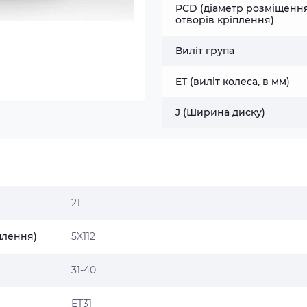
PCD (діаметр розміщенн
отворів кріплення)
Виліт група
ET (виліт колеса, в мм)
J (Ширина диску)
21
плення)
5X112
31-40
ET31