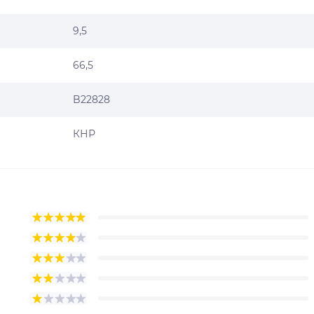
9,5
66,5
B22828
КНР