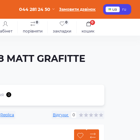
044 281 24 50
Замовити дзвінок
ua
ru
0
0
0
абінет
порівняти
закладки
кошик
828 MATT GRAFITTE
ня
0
Replica
Відгуки:
0