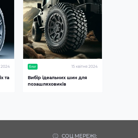
я 2024
15 квітня 2024
блог
х та
Вибір ідеальних шин для
позашляховиків
СОЦ МЕРЕЖІ: