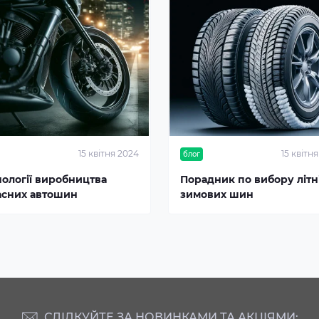
15 квітня 2024
15 квітн
блог
нології виробництва
Порадник по вибору літні
асних автошин
зимових шин
СЛІДКУЙТЕ ЗА НОВИНКАМИ ТА АКЦІЯМИ: