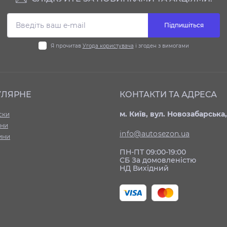
Підпишіться
Я прочитав
Угода користувача
і згоден з вимогами
УЛЯРНЕ
КОНТАКТИ ТА АДРЕСА
м. Київ, вул. Новозабарська,
ски
ни
info@autosezon.ua
ини
ПН-ПТ 09:00-19:00
СБ За домовленістю
НД Вихідний