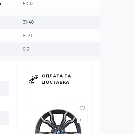
я
5X112
31-40
ET31
9,5
ОПЛАТА ТА
ДОСТАВКА