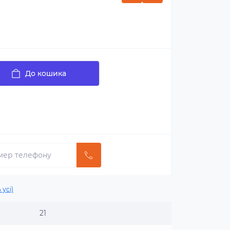
До кошика
 усі)
21