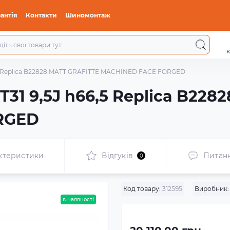
антія
Контакти
Шиномонтаж
к
66,5 Replica B22828 MATT GRAFITTE MACHINED FACE FORGED
ET31 9,5J h66,5 Replica B22
RGED
ктеристики
Відгуків
Питан
0
Код товару:
312595
Виробник:
в наявності