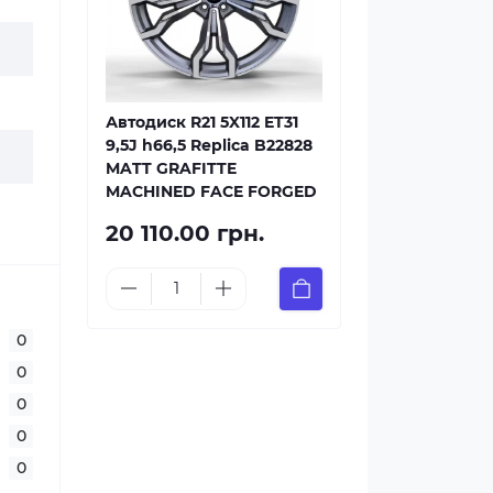
Автодиск R21 5X112 ET31
9,5J h66,5 Replica B22828
MATT GRAFITTE
MACHINED FACE FORGED
20 110.00 грн.
0
0
0
0
0