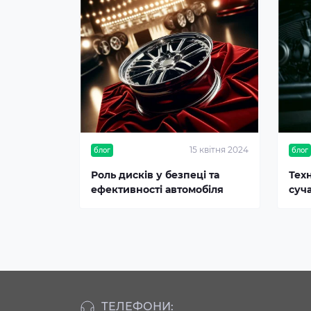
15 квітня 2024
блог
блог
Роль дисків у безпеці та
Тех
ефективності автомобіля
суч
ТЕЛЕФОНИ: