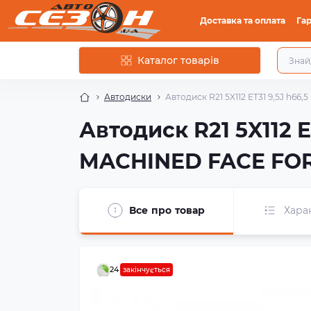
Доставка та оплата
Гар
Каталог товарів
Автодиски
Автодиск R21 5X112 ET31 9,5J h
Автодиск R21 5X112 
MACHINED FACE FO
Все про товар
Хара
24
закінчується