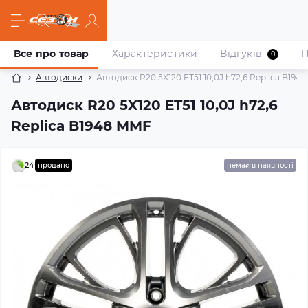
Все про товар
Характеристики
Відгуків
П
0
Автодиски
Автодиск R20 5X120 ET51 10,0J h72,6 Replica B194
Автодиск R20 5X120 ET51 10,0J h72,6
Replica B1948 MMF
24
продано
немає в наявності