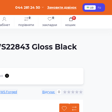
044 281 24 50
Замовити дзвінок
ua
ru
0
0
0
абінет
порівняти
закладки
кошик
WS22843 Gloss Black
ня
0
WS Forged
Відгуки:
0