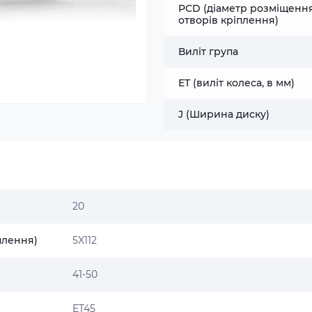
PCD (діаметр розміщенн
отворів кріплення)
Виліт група
ET (виліт колеса, в мм)
J (Ширина диску)
20
плення)
5X112
41-50
ET45