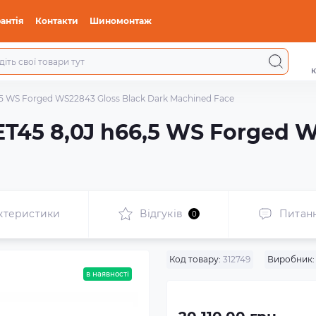
антія
Контакти
Шиномонтаж
к
,5 WS Forged WS22843 Gloss Black Dark Machined Face
ET45 8,0J h66,5 WS Forged 
ктеристики
Відгуків
Питан
0
Код товару:
312749
Виробник:
в наявності