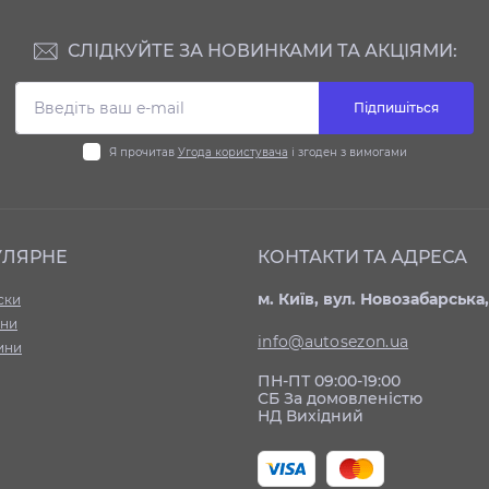
СЛІДКУЙТЕ ЗА НОВИНКАМИ ТА АКЦІЯМИ:
Підпишіться
Я прочитав
Угода користувача
і згоден з вимогами
УЛЯРНЕ
КОНТАКТИ ТА АДРЕСА
м. Київ, вул. Новозабарська,
ски
ни
info@autosezon.ua
ини
ПН-ПТ 09:00-19:00
СБ За домовленістю
НД Вихідний