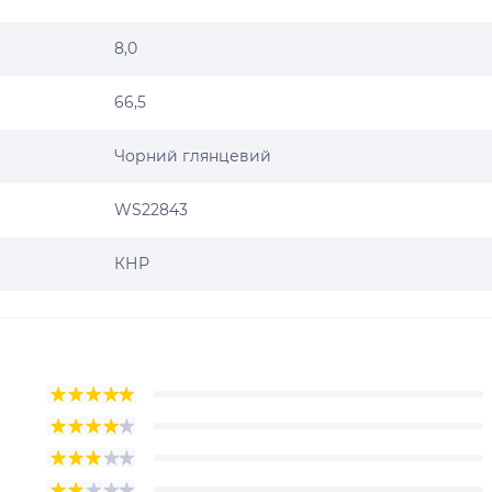
8,0
66,5
Чорний глянцевий
WS22843
КНР