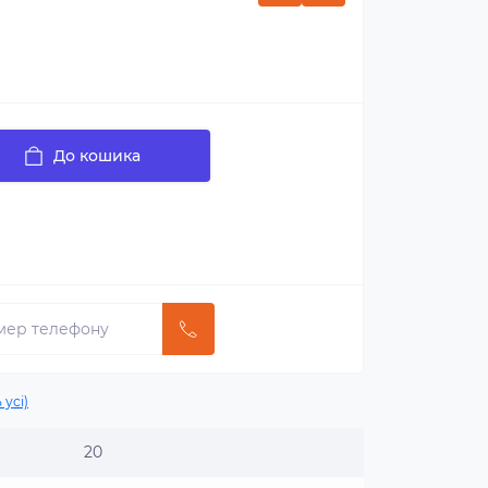
До кошика
 усі)
20