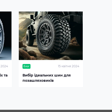
я 2024
15 квітня 2024
блог
х та
Вибір ідеальних шин для
позашляховиків