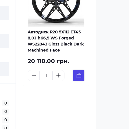
Автодиск R20 5X112 ET45
8,0J h66,5 WS Forged
WS22843 Gloss Black Dark
Machined Face
20 110.00 грн.
0
0
0
0