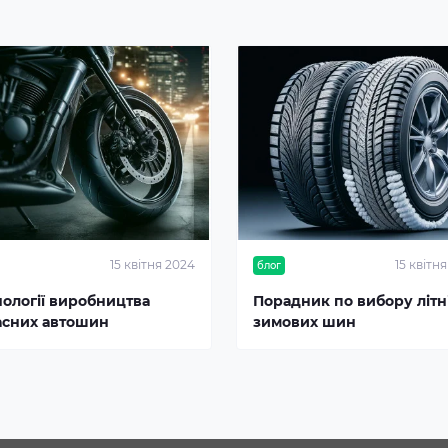
15 квітня 2024
15 квітн
блог
нології виробництва
Порадник по вибору літні
асних автошин
зимових шин