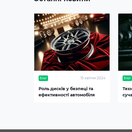
15 квітня 2024
блог
блог
Роль дисків у безпеці та
Тех
ефективності автомобіля
суч