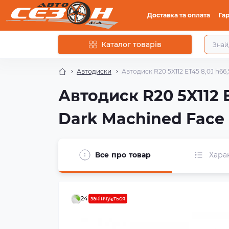
Доставка та оплата
Гар
Каталог товарів
Автодиски
Автодиск R20 5X112 ET45 8,0J h66
Автодиск R20 5X112 
Dark Machined Face
Все про товар
Хара
24
закінчується