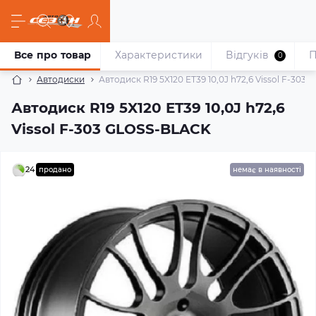
Все про товар
Характеристики
Відгуків
П
0
Автодиски
Автодиск R19 5X120 ET39 10,0J h72,6 Vissol F-303
Автодиск R19 5X120 ET39 10,0J h72,6
Vissol F-303 GLOSS-BLACK
24
продано
немає в наявності