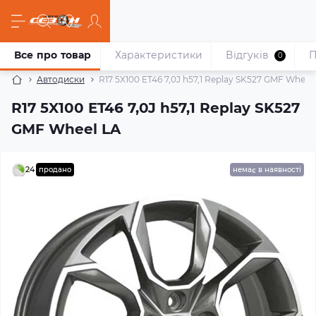
Все про товар
Характеристики
Відгуків
П
0
Автодиски
R17 5X100 ET46 7,0J h57,1 Replay SK527 GMF Wheel
R17 5X100 ET46 7,0J h57,1 Replay SK527
GMF Wheel LA
24
продано
немає в наявності