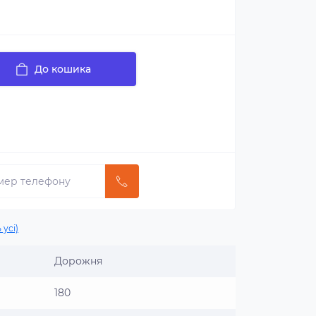
До кошика
 усі)
Дорожня
180