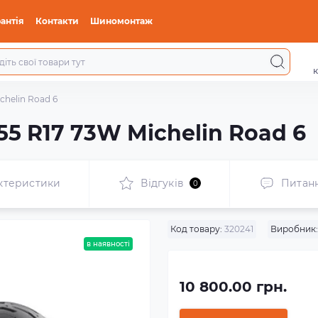
антія
Контакти
Шиномонтаж
к
chelin Road 6
55 R17 73W Michelin Road 6
ктеристики
Відгуків
Питан
0
Код товару:
320241
Виробник:
в наявності
10 800.00 грн.