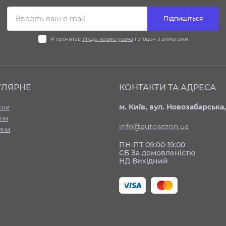
Підпишіться
Я прочитав
Угода користувача
і згоден з вимогами
УЛЯРНЕ
КОНТАКТИ ТА АДРЕСА
м. Київ, вул. Новозабарська,
ски
ни
info@autosezon.ua
ини
ПН-ПТ 09:00-19:00
СБ За домовленістю
НД Вихідний