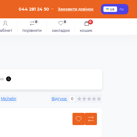
044 281 24 50
Замовити дзвінок
ua
ru
0
0
0
абінет
порівняти
закладки
кошик
ня
0
Michelin
Відгуки:
0