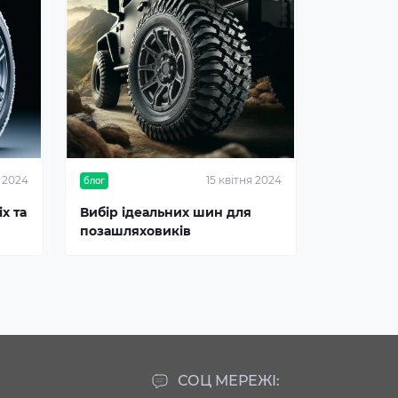
я 2024
15 квітня 2024
блог
х та
Вибір ідеальних шин для
позашляховиків
СОЦ МЕРЕЖІ: