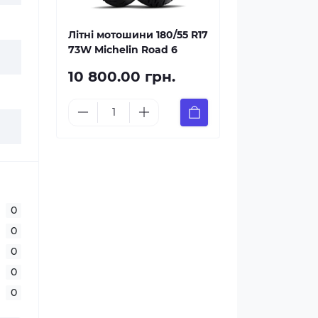
Літні мотошини 180/55 R17
73W Michelin Road 6
10 800.00 грн.
0
0
0
0
0