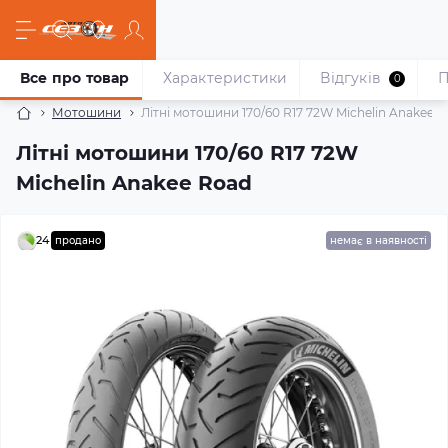
Все про товар
Характеристики
Відгуків
П
0
Мотошини
Літні мотошини 170/60 R17 72W Michelin Anakee 
Літні мотошини 170/60 R17 72W
Michelin Anakee Road
24
продано
немає в наявності