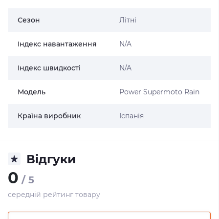
Сезон
Літні
Індекс навантаження
N/A
Індекс швидкості
N/A
Модель
Power Supermoto Rain
Країна виробник
Іспанія
Відгуки
0
/ 5
середній рейтинг товару