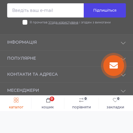
Підпишіться
Я прочитав
Угода користувача
і згоден з вимогами
ІНФОРМАЦІЯ
Доставка та оплата
ПОПУЛЯРНЕ
Гарантія
Контакти
Автодиски
КОНТАКТИ ТА АДРЕСА
Шиномонтаж
Автошини
Публічний договір оферти
Мотошини
м. Київ, вул. Новозабарська, 21а
Зворотній зв’язок
МЕСЕНДЖЕРИ
Повернення товару
info@autosezon.ua
0
0
0
Telegram
Карта сайту
каталог
кошик
порівняти
закладки
ПН-ПТ 09:00-19:00
Виробники
Автосезон © 2026
Viber
СБ За домовленістю
НД Вихідний
Подарункові сертифікати
Каталог
Акції