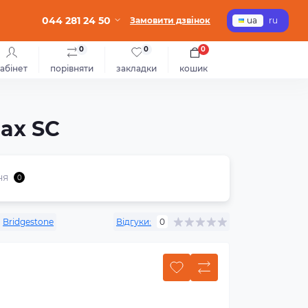
044 281 24 50
Замовити дзвінок
ua
ru
0
0
0
абінет
порівняти
закладки
кошик
lax SC
ня
0
:
Bridgestone
Відгуки:
0