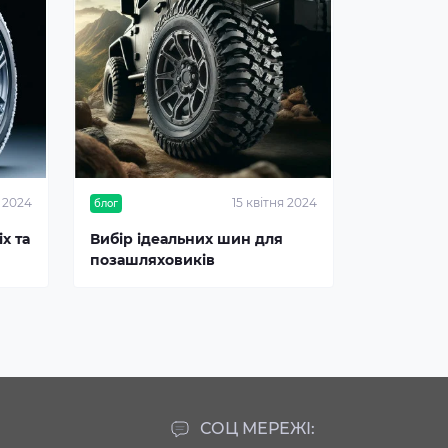
я 2024
15 квітня 2024
блог
х та
Вибір ідеальних шин для
позашляховиків
СОЦ МЕРЕЖІ: