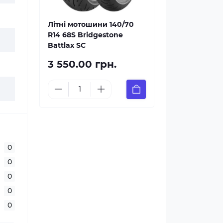
Літні мотошини 140/70
R14 68S Bridgestone
Battlax SC
3 550.00 грн.
0
0
0
0
0