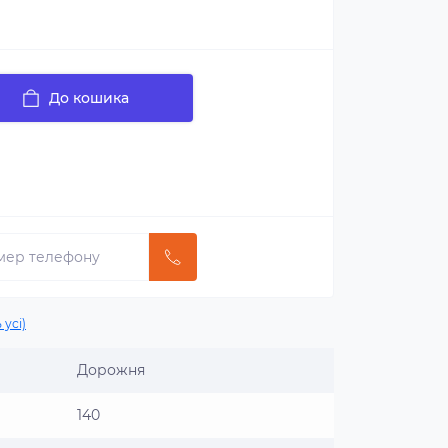
До кошика
 усі)
Дорожня
140