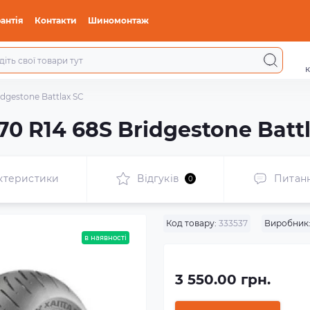
антія
Контакти
Шиномонтаж
к
idgestone Battlax SC
70 R14 68S Bridgestone Batt
ктеристики
Відгуків
Питан
0
Код товару:
333537
Виробник
в наявності
3 550.00 грн.