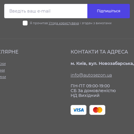
Підпишіться
Я прочитав
Угода користувача
і згоден з вимогами
УЛЯРНЕ
КОНТАКТИ ТА АДРЕСА
м. Київ, вул. Новозабарська,
ски
ни
info@autosezon.ua
ини
ПН-ПТ 09:00-19:00
СБ За домовленістю
НД Вихідний