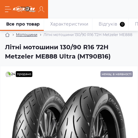
Все про товар
Характеристики
Відгуків
П
0
Мотошини
Літні мотошини 130/90 R16 72H Metzeler ME888 Ul
Літні мотошини 130/90 R16 72H
Metzeler ME888 Ultra (MT90B16)
24
продано
немає в наявності