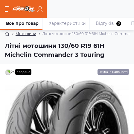
Все про товар
Характеристики
Відгуків
П
0
Мотошини
Літні мотошини 130/60 R19 61H Michelin Command
Літні мотошини 130/60 R19 61H
Michelin Commander 3 Touring
24
продано
немає в наявності