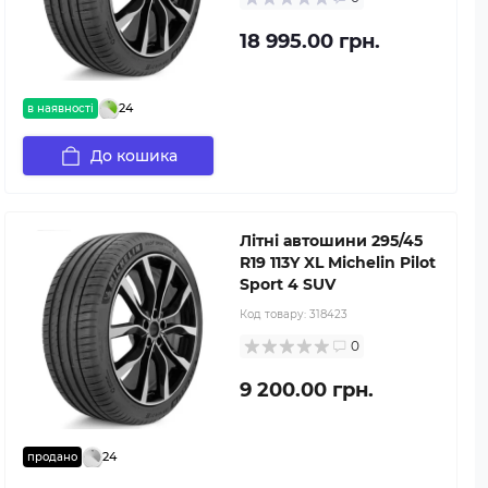
18 995.00 грн.
24
в наявності
До кошика
Літні автошини 295/45
R19 113Y XL Michelin Pilot
Sport 4 SUV
Код товару:
318423
0
9 200.00 грн.
24
продано