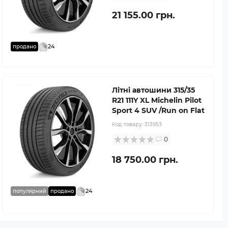
21 155.00 грн.
24
продано
Літні автошини 315/35
R21 111Y XL Michelin Pilot
Sport 4 SUV /Run on Flat
Код товару:
313953
0
18 750.00 грн.
24
популярний
продано