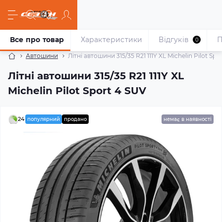
Все про товар
Характеристики
Відгуків
П
0
Автошини
Літні автошини 315/35 R21 111Y XL Michelin Pilot Spo
Літні автошини 315/35 R21 111Y XL
Michelin Pilot Sport 4 SUV
24
популярний
продано
немає в наявності