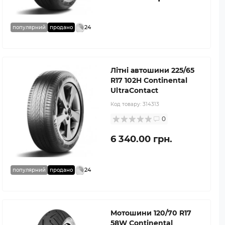
24
популярний
продано
Літні автошини 225/65
R17 102H Continental
UltraContact
Код товару:
314313
0
6 340.00 грн.
24
популярний
продано
Мотошини 120/70 R17
58W Continental