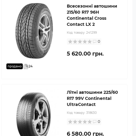
Всесезонні автошини
215/60 R17 96H
Continental Cross
Contact LX 2
Код товару:
241299
0
5 620.00 грн.
24
продано
Літні автошини 225/60
R17 99V Continental
UltraContact
Код товару:
318630
0
6 580.00 грн.