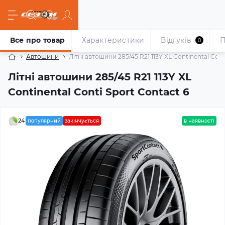
Все про товар
Характеристики
Відгуків
П
0
Автошини
Літні автошини 285/45 R21 113Y XL Continental Cont
Літні автошини 285/45 R21 113Y XL
Continental Conti Sport Contact 6
24
популярний
закінчується
в наявності