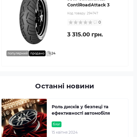
ContiRoadAttack 3
Код товару:
294747
0
3 315.00 грн.
24
популярний
продано
Останні новини
Роль дисків у безпеці та
ефективності автомобіля
блог
15 квітня 2024