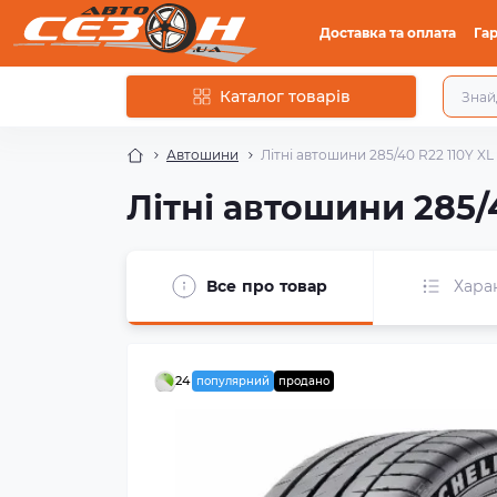
Доставка та оплата
Гар
Каталог товарів
Автошини
Літні автошини 285/40 R22 110Y XL 
Літні автошини 285/4
Все про товар
Хара
24
популярний
продано