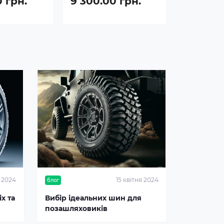
0 грн.
9 300.00 грн.
я 2024
15 квітня 2024
блог
х та
Вибір ідеальних шин для
позашляховиків