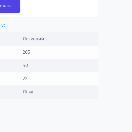
ність
 усі)
Легковий
285
40
22
Літні