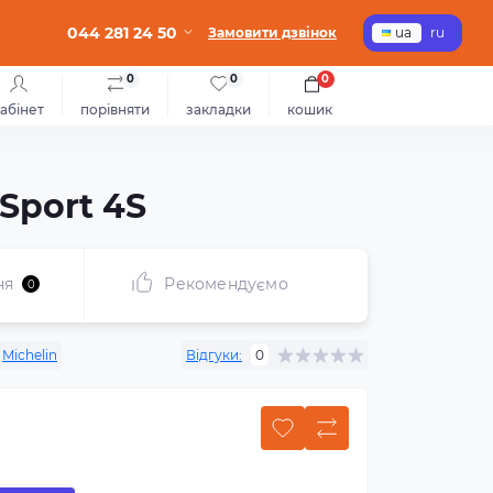
044 281 24 50
Замовити дзвінок
ua
ru
0
0
0
абінет
порівняти
закладки
кошик
 Sport 4S
ня
Рекомендуємо
0
Michelin
Відгуки:
0