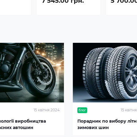
7 545.00 грн.
5 700.0
15 квітня 2024
15 квітн
блог
нології виробництва
Порадник по вибору літні
асних автошин
зимових шин