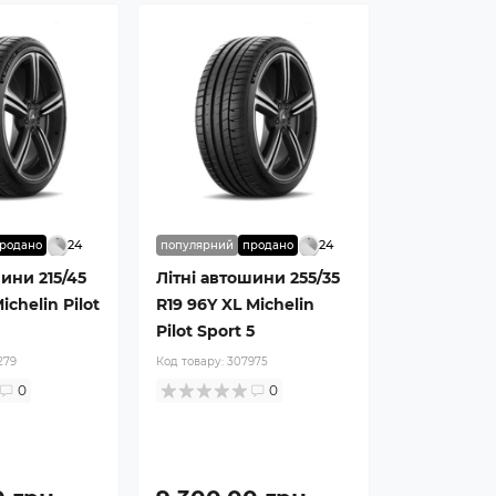
24
24
родано
популярний
продано
шини 215/45
Літні автошини 255/35
ichelin Pilot
R19 96Y XL Michelin
Pilot Sport 5
279
Код товару:
307975
0
0