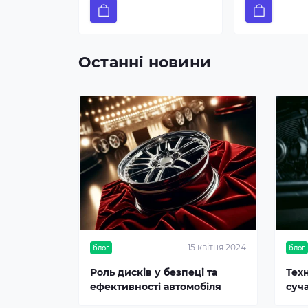
Останні новини
15 квітня 2024
блог
блог
Роль дисків у безпеці та
Тех
ефективності автомобіля
суч