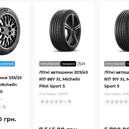
24
пулярний
популярний
продано
популярний
п
Літні автошини 205/45
Літні авто
ини 335/25
R17 88Y XL Michelin
R17 91Y XL M
Michelin
Pilot Sport 5
Sport 5
4S
Код товару:
308097
Код товару:
308
34
0
0
0 грн.