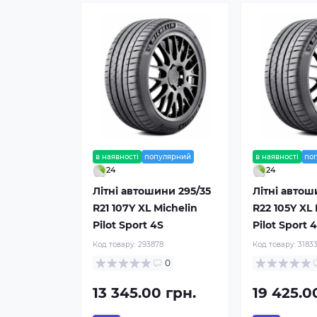
в наявності
популярний
в наявності
по
24
24
Літні автошини 295/35
Літні автош
R21 107Y XL Michelin
R22 105Y XL 
Pilot Sport 4S
Pilot Sport 
Код товару:
293878
Код товару:
3183
0
13 345.00 грн.
19 425.0