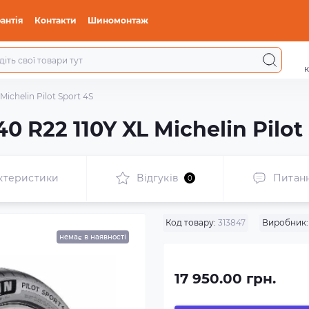
антія
Контакти
Шиномонтаж
к
Michelin Pilot Sport 4S
0 R22 110Y XL Michelin Pilot
ктеристики
Відгуків
Питан
0
Код товару:
313847
Виробник:
немає в наявності
17 950.00 грн.