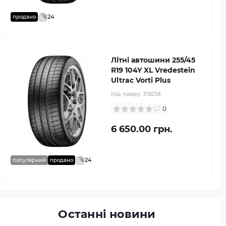
24
продано
Літні автошини 255/45
R19 104Y XL Vredestein
Ultrac Vorti Plus
Код товару:
318258
0
6 650.00 грн.
24
популярний
продано
Останні новини