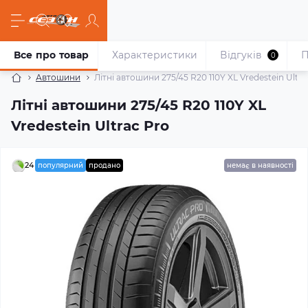
Все про товар
Характеристики
Відгуків
П
0
Автошини
Літні автошини 275/45 R20 110Y XL Vredestein Ultra
Літні автошини 275/45 R20 110Y XL
Vredestein Ultrac Pro
24
популярний
продано
немає в наявності