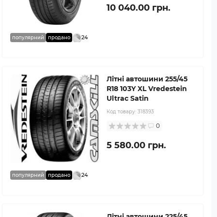
10 040.00 грн.
24
популярний
продано
Літні автошини 255/45
R18 103Y XL Vredestein
Ultrac Satin
Код товару:
318393
0
5 580.00 грн.
24
популярний
продано
Літні автошини 225/45