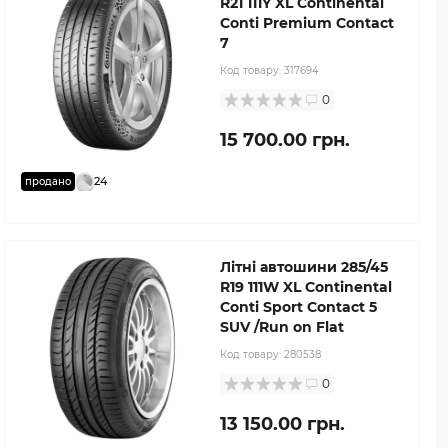
R21 111Y XL Continental
Conti Premium Contact
7
Код товару:
317694
0
15 700.00 грн.
24
продано
Літні автошини 285/45
R19 111W XL Continental
Conti Sport Contact 5
SUV /Run on Flat
Код товару:
280538
0
13 150.00 грн.