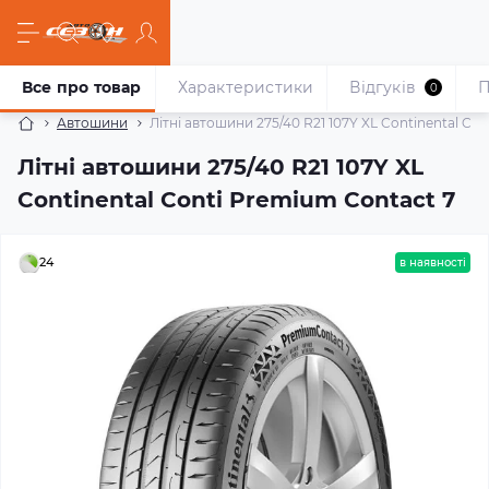
Все про товар
Характеристики
Відгуків
П
0
Автошини
Літні автошини 275/40 R21 107Y XL Continental Co
Літні автошини 275/40 R21 107Y XL
Continental Conti Premium Contact 7
24
в наявності