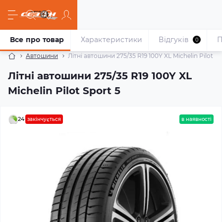
Все про товар
Характеристики
Відгуків
П
0
Автошини
Літні автошини 275/35 R19 100Y XL Michelin Pilot Sp
Літні автошини 275/35 R19 100Y XL
Michelin Pilot Sport 5
24
закінчується
в наявності