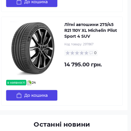
До кошика
Літні автошини 275/45
R21 110Y XL Michelin Pilot
Sport 4 SUV
Код товару:
297867
0
14 795.00 грн.
24
в наявності
До кошика
Останні новини