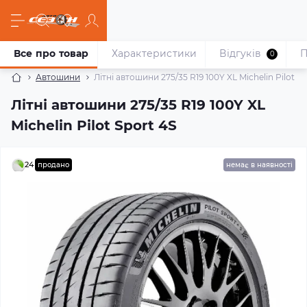
Все про товар
Характеристики
Відгуків
П
0
Автошини
Літні автошини 275/35 R19 100Y XL Michelin Pilot Sp
Літні автошини 275/35 R19 100Y XL
Michelin Pilot Sport 4S
24
продано
немає в наявності