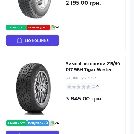
2 195.00 грн.
24
в наявності
закінчується
До кошика
Зимові автошини 215/60
R17 96H Tigar Winter
Код товару:
294423
0
3 845.00 грн.
24
в наявності
популярний