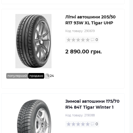
Літні автошини 205/50
R17 93W XL Tigar UHP
Код товару:
290619
0
2 890.00 грн.
24
популярний
продано
Зимові автошини 175/70
R14 84T Tigar Winter 1
Код товару:
219088
0