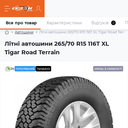
Все про товар
Характеристики
Відгуків
П
0
Автошини
Літні автошини 265/70 R15 116T XL Tigar Road Terrai
Літні автошини 265/70 R15 116T XL
Tigar Road Terrain
24
популярний
продано
немає в наявності