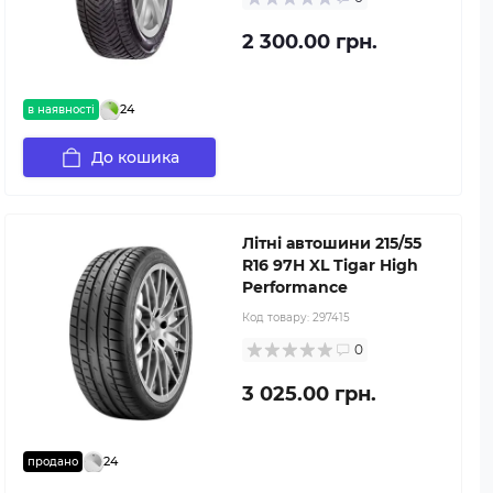
2 300.00 грн.
24
в наявності
До кошика
Літні автошини 215/55
R16 97H XL Tigar High
Performance
Код товару:
297415
0
3 025.00 грн.
24
продано