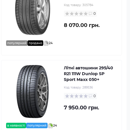
Код товару:
305784
0
8 070.00 грн.
24
популярний
продано
Літні автошини 295/40
R21 111W Dunlop SP
Sport Maxx 050+
Код товару:
289536
0
7 950.00 грн.
24
в наявності
популярний