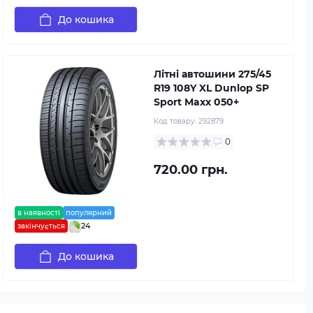
До кошика
Літні автошини 275/45
R19 108Y XL Dunlop SP
Sport Maxx 050+
Код товару:
292879
0
720.00 грн.
в наявності
популярний
24
закінчується
До кошика