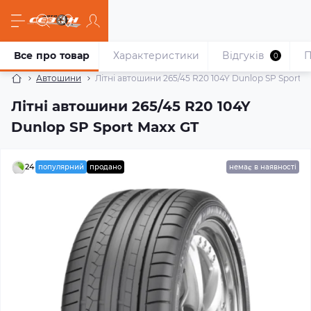
Все про товар
Характеристики
Відгуків
П
0
Автошини
Літні автошини 265/45 R20 104Y Dunlop SP Sport M
Літні автошини 265/45 R20 104Y
Dunlop SP Sport Maxx GT
24
популярний
продано
немає в наявності