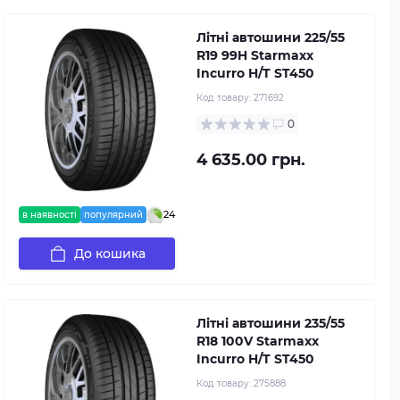
Літні автошини 225/55
R19 99H Starmaxx
Incurro H/T ST450
Код товару:
271692
0
4 635.00 грн.
24
в наявності
популярний
До кошика
Літні автошини 235/55
R18 100V Starmaxx
Incurro H/T ST450
Код товару:
275888