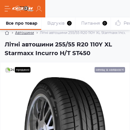
Все про товар
Відгуків
Питання
Ре
0
0
Автошини
Літні автошини 255/55 R20 110Y XL Starmaxx Incurr
Літні автошини 255/55 R20 110Y XL
Starmaxx Incurro H/T ST450
24
продано
немає в наявності