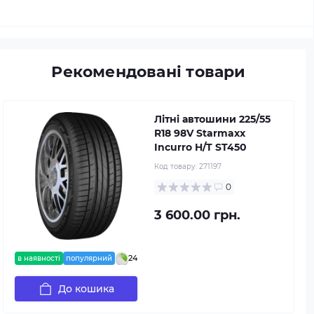
Рекомендовані товари
Літні автошини 225/55
R18 98V Starmaxx
Incurro H/T ST450
Код товару:
271197
0
3 600.00 грн.
24
в наявності
популярний
До кошика