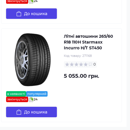
24
закінчується
До кошика
Літні автошини 265/60
R18 110H Starmaxx
Incurro H/T ST450
Код товару:
271168
0
5 055.00 грн.
в наявності
популярний
24
закінчується
До кошика