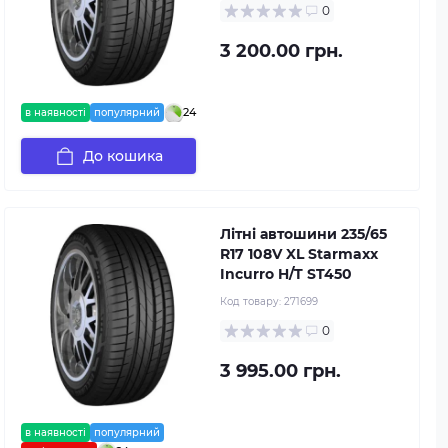
0
3 200.00 грн.
24
в наявності
популярний
До кошика
Літні автошини 235/65
R17 108V XL Starmaxx
Incurro H/T ST450
Код товару:
271699
0
3 995.00 грн.
в наявності
популярний