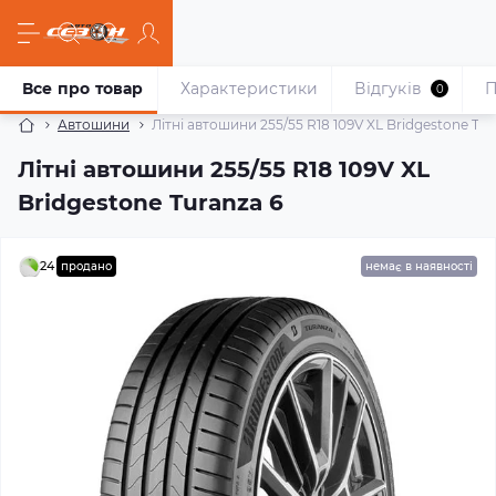
Все про товар
Характеристики
Відгуків
П
0
Автошини
Літні автошини 255/55 R18 109V XL Bridgestone Tur
Літні автошини 255/55 R18 109V XL
Bridgestone Turanza 6
24
продано
немає в наявності