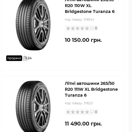
R20 110W XL
Bridgestone Turanza 6
Код товару:
318344
0
10 150.00 грн.
24
продано
Літні автошини 265/50
R20 111W XL Bridgestone
Turanza 6
Код товару:
318221
0
11 490.00 грн.