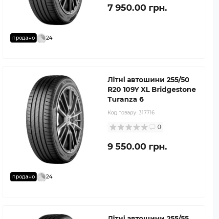
7 950.00 грн.
24
продано
Літні автошини 255/50
R20 109Y XL Bridgestone
Turanza 6
Код товару:
317716
0
9 550.00 грн.
24
продано
Літні автошини 255/55