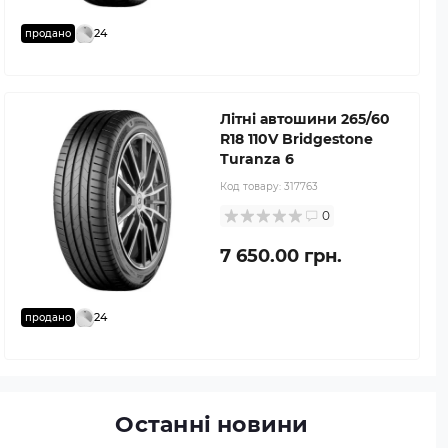
24
продано
Літні автошини 265/60
R18 110V Bridgestone
Turanza 6
Код товару:
317763
0
7 650.00 грн.
24
продано
Останні новини