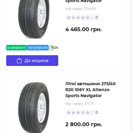
Sports Navigator
Код товару:
274249
0
4 465.00 грн.
24
в наявності
популярний
До кошика
Літні автошини 275/40
R20 106Y XL Altenzo
Sports Navigator
Код товару:
271170
0
2 800.00 грн.