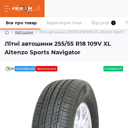
Все про товар
Характеристики
Відгуків
П
0
Автошини
Літні автошини 255/55 R18 109V XL Altenzo Sports 
Літні автошини 255/55 R18 109V XL
Altenzo Sports Navigator
24
популярний
закінчується
в наявності