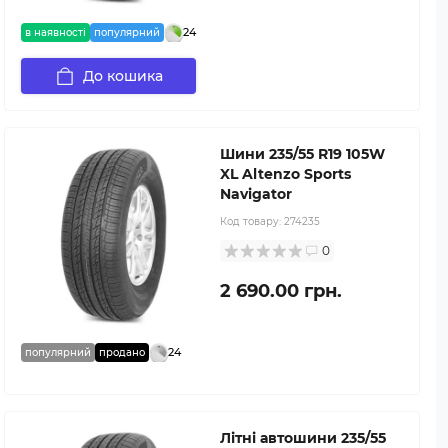
24
в наявності
популярний
До кошика
Шини 235/55 R19 105W
XL Altenzo Sports
Navigator
Код товару:
274235
0
2 690.00 грн.
24
популярний
продано
Літні автошини 235/55