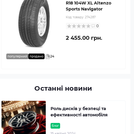
R18 104W XL Altenzo
Sports Navigator
Код товару:
274287
0
2 455.00 грн.
24
популярний
продано
Останні новини
Роль дисків у безпеці та
ефективності автомобіля
блог
15 квітня 2024