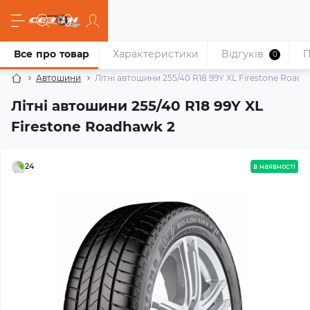
Все про товар
Характеристики
Відгуків
П
0
Автошини
Літні автошини 255/40 R18 99Y XL Firestone Roadh
Літні автошини 255/40 R18 99Y XL
Firestone Roadhawk 2
24
в наявності