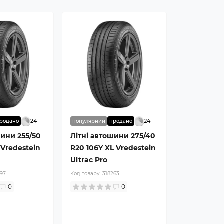
24
24
родано
популярний
продано
шини 255/50
Літні автошини 275/40
 Vredestein
R20 106Y XL Vredestein
Ultrac Pro
397
Код товару:
318263
0
0