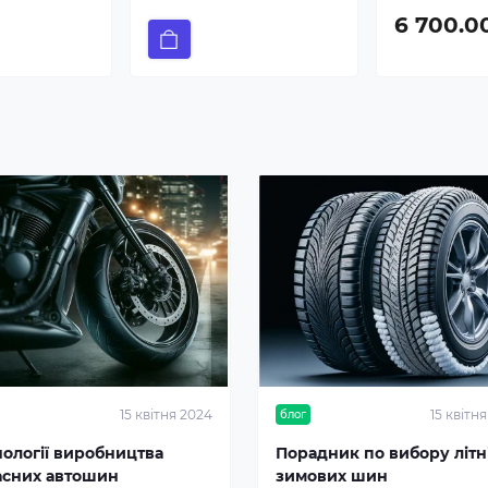
6 700.0
15 квітня 2024
15 квітн
блог
нології виробництва
Порадник по вибору літні
асних автошин
зимових шин