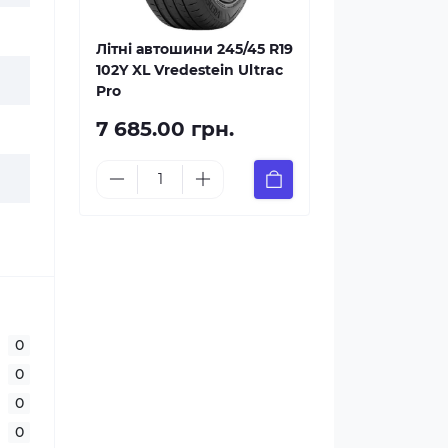
Літні автошини 245/45 R19
102Y XL Vredestein Ultrac
Pro
7 685.00 грн.
0
0
0
0