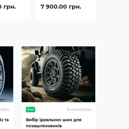
0 грн.
7 900.00 грн.
я 2024
15 квітня 2024
блог
х та
Вибір ідеальних шин для
позашляховиків