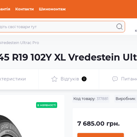
антія
Контакти
Шиномонтаж
к
Vredestein Ultrac Pro
5 R19 102Y XL Vredestein Ult
ктеристики
Відгуків
Питан
0
Код товару:
317881
Виробник:
в наявності
7 685.00 грн.