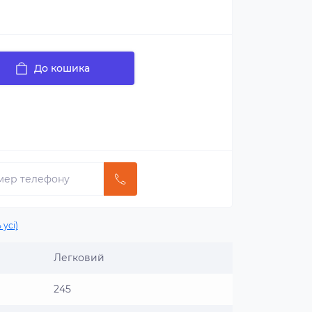
До кошика
 усі)
Легковий
245