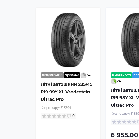
24
популярний
продано
в наявності
по
24
Літні автошини 235/45
Літні автош
R19 99Y XL Vredestein
R19 98Y XL 
Ultrac Pro
Ultrac Pro
Код товару:
318394
Код товару:
3183
0
6 955.00