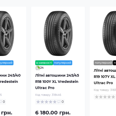
пулярний
в наявності
популярний
популярний
п
24
Літні авто
ини 245/40
Літні автошини 245/45
R19 107Y XL
Vredestein
R18 100Y XL Vredestein
Ultrac Pro
Ultrac Pro
Код товару:
318
95
Код товару:
318446
0
0
 грн.
6 180.00 грн.