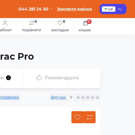
044 281 24 50
Замовити дзвінок
ua
ru
0
0
0
абінет
порівняти
закладки
кошик
rac Pro
ня
Рекомендуємо
0
Vredestein
Відгуки:
0