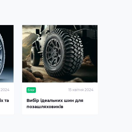
я 2024
15 квітня 2024
блог
х та
Вибір ідеальних шин для
позашляховиків