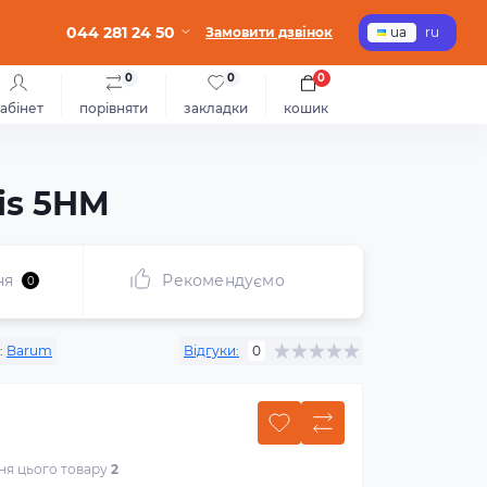
044 281 24 50
Замовити дзвінок
ua
ru
0
0
0
абінет
порівняти
закладки
кошик
is 5HM
ня
Рекомендуємо
0
:
Barum
Відгуки:
0
ння цього товару
2