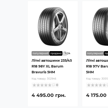
24
популярний
продано
популярний
п
Літні автошини 235/45
Літні автош
R18 98Y XL Barum
R18 97V Bar
Bravuris 5HM
5HM
Код товару:
302946
Код товару:
3051
0
4 495.00 грн.
4 175.00