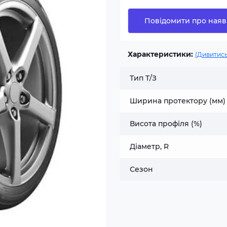
Повідомити про наяв
Характеристики:
(Дивитись
Тип Т/З
Ширина протектору (мм)
Висота профіля (%)
Діаметр, R
Сезон