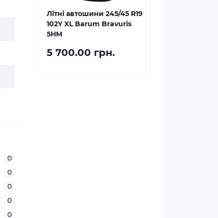
Літні автошини 245/45 R19
102Y XL Barum Bravuris
5HM
5 700.00 грн.
0
0
0
0
0