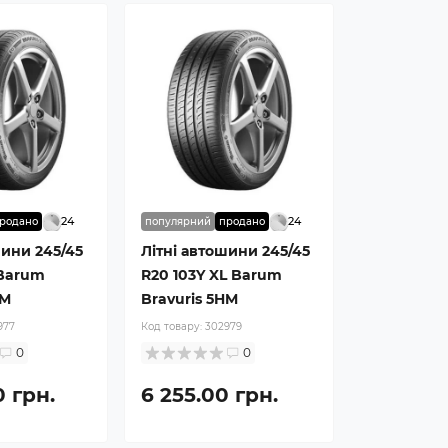
24
24
родано
популярний
продано
шини 245/45
Літні автошини 245/45
 Barum
R20 103Y XL Barum
HM
Bravuris 5HM
977
Код товару:
302979
0
0
0 грн.
6 255.00 грн.