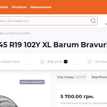
антія
Контакти
Шиномонтаж
к
L Barum Bravuris 5HM
45 R19 102Y XL Barum Bravur
ктеристики
Відгуків
Питан
0
Код товару:
302978
Виробник
немає в наявності
5 700.00 грн.
Мінімальна кількість замовле