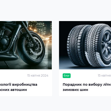
15 квітня 2024
15 квітн
блог
нології виробництва
Порадник по вибору літні
асних автошин
зимових шин