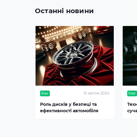
Останні новини
15 квітня 2024
блог
блог
Роль дисків у безпеці та
Тех
ефективності автомобіля
суч