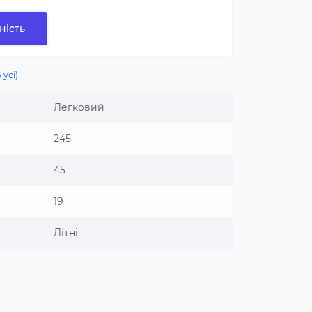
ність
 усі)
Легковий
245
45
19
Літні