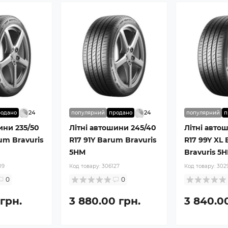
24
24
родано
популярний
продано
популярний
п
ини 235/50
Літні автошини 245/40
Літні авто
um Bravuris
R17 91Y Barum Bravuris
R17 99Y XL
5HM
Bravuris 5
09
Код товару:
306127
Код товару:
302
0
0
 грн.
3 880.00 грн.
3 840.0