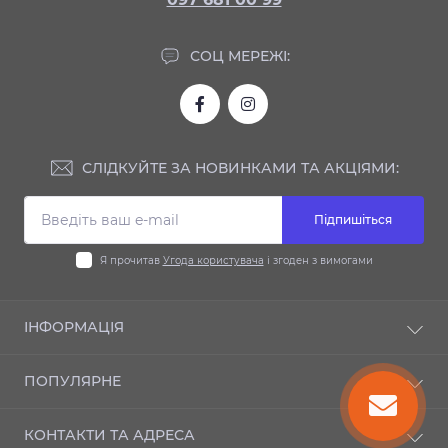
СОЦ МЕРЕЖІ:
СЛІДКУЙТЕ ЗА НОВИНКАМИ ТА АКЦІЯМИ:
Підпишіться
Я прочитав
Угода користувача
і згоден з вимогами
ІНФОРМАЦІЯ
Доставка та оплата
ПОПУЛЯРНЕ
Гарантія
Контакти
Автодиски
КОНТАКТИ ТА АДРЕСА
Шиномонтаж
Автошини