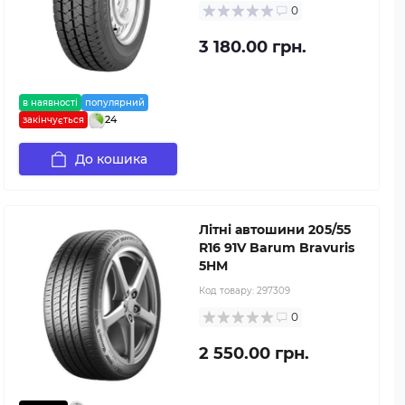
0
3 180.00 грн.
в наявності
популярний
24
закінчується
До кошика
Літні автошини 205/55
R16 91V Barum Bravuris
5HM
Код товару:
297309
0
2 550.00 грн.