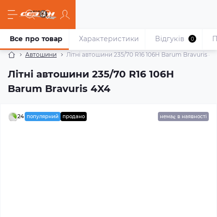
Все про товар
Характеристики
Відгуків
П
0
Автошини
Літні автошини 235/70 R16 106H Barum Bravuris 4X
Літні автошини 235/70 R16 106H
Barum Bravuris 4X4
24
популярний
продано
немає в наявності