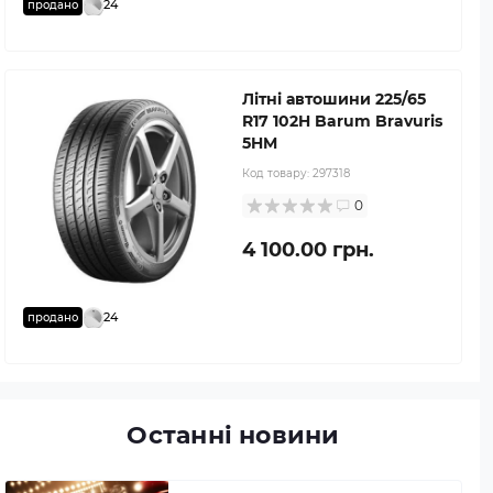
24
продано
Літні автошини 225/65
R17 102H Barum Bravuris
5HM
Код товару:
297318
0
4 100.00 грн.
24
продано
Останні новини