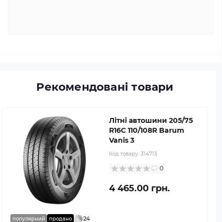
Рекомендовані товари
Літні автошини 205/75
R16C 110/108R Barum
Vanis 3
Код товару:
314713
0
4 465.00 грн.
24
популярний
продано