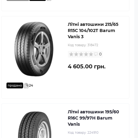
Літні автошини 215/65
R15C 104/102T Barum
Vanis 3
Код товару:
318472
0
4 605.00 грн.
24
продано
Літні автошини 195/60
R16C 99/97H Barum
Vanis
Код товару:
224910