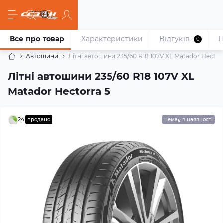
Все про товар
Характеристики
Відгуків
П
0
Автошини
Літні автошини 235/60 R18 107V XL Matador Hector
Літні автошини 235/60 R18 107V XL
Matador Hectorra 5
24
продано
немає в наявності