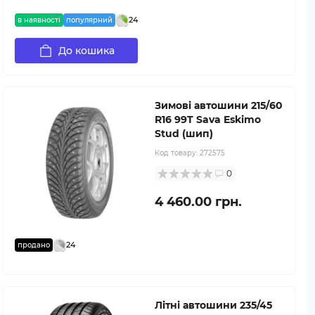
24
в наявності
популярний
До кошика
Зимові автошини 215/60
R16 99T Sava Eskimo
Stud (шип)
Код товару:
272575
0
4 460.00 грн.
24
продано
Літні автошини 235/45