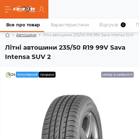
Все про товар
Характеристики
Відгуків
П
0
Автошини
Літні автошини 235/50 R19 99V Sava Intensa SUV 2
Літні автошини 235/50 R19 99V Sava
Intensa SUV 2
24
популярний
продано
немає в наявності