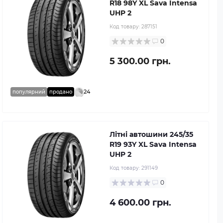
R18 98Y XL Sava Intensa
UHP 2
Код товару:
287151
0
5 300.00 грн.
24
популярний
продано
Літні автошини 245/35
R19 93Y XL Sava Intensa
UHP 2
Код товару:
291149
0
4 600.00 грн.