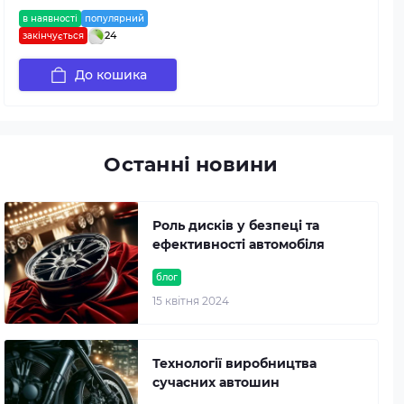
в наявності
популярний
24
закінчується
До кошика
Останні новини
Роль дисків у безпеці та
ефективності автомобіля
блог
15 квітня 2024
Технології виробництва
сучасних автошин