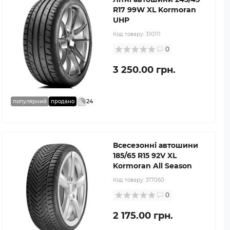
R17 99W XL Kormoran
UHP
Код товару:
310111
0
3 250.00 грн.
24
популярний
продано
Всесезонні автошини
185/65 R15 92V XL
Kormoran All Season
Код товару:
317060
0
2 175.00 грн.