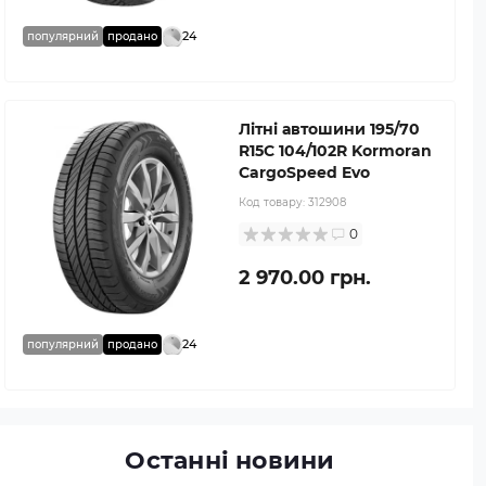
24
популярний
продано
Літні автошини 195/70
R15C 104/102R Kormoran
CargoSpeed Evo
Код товару:
312908
0
2 970.00 грн.
24
популярний
продано
Останні новини