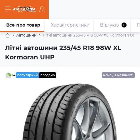
Все про товар
Характеристики
Відгуків
П
0
Автошини
Літні автошини 235/45 R18 98W XL Kormoran UHP
Літні автошини 235/45 R18 98W XL
Kormoran UHP
24
популярний
продано
немає в наявності