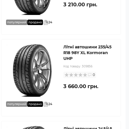
3 210.00 грн.
24
популярний
продано
Літні автошини 235/45
R18 98Y XL Kormoran
UHP
Код товару:
309856
0
3 660.00 грн.
24
популярний
продано
Літні автошини 245/45