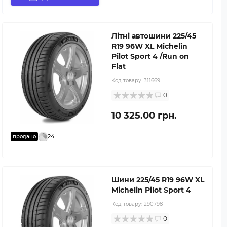
Літні автошини 225/45
R19 96W XL Michelin
Pilot Sport 4 /Run on
Flat
Код товару:
311669
0
10 325.00 грн.
24
продано
Шини 225/45 R19 96W XL
Michelin Pilot Sport 4
Код товару:
290798
0