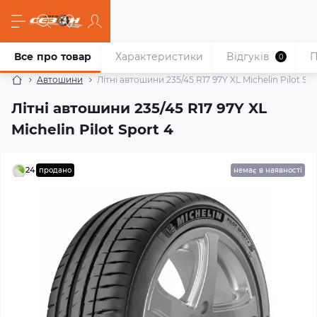
Все про товар
Характеристики
Відгуків
П
0
Автошини
Літні автошини 235/45 R17 97Y XL Michelin Pilot Spo
Літні автошини 235/45 R17 97Y XL
Michelin Pilot Sport 4
24
продано
немає в наявності