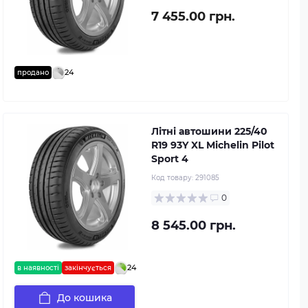
7 455.00 грн.
24
продано
Літні автошини 225/40
R19 93Y XL Michelin Pilot
Sport 4
Код товару:
291085
0
8 545.00 грн.
24
в наявності
закінчується
До кошика