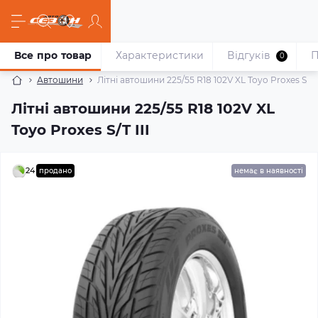
Все про товар
Характеристики
Відгуків
П
0
Автошини
Літні автошини 225/55 R18 102V XL Toyo Proxes S/T I
Літні автошини 225/55 R18 102V XL
Toyo Proxes S/T III
24
продано
немає в наявності