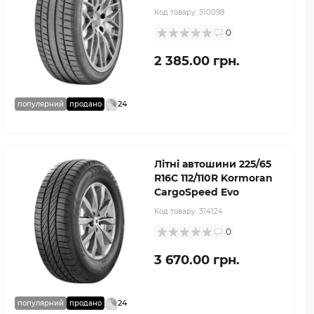
Код товару:
310098
0
2 385.00 грн.
24
популярний
продано
Літні автошини 225/65
R16C 112/110R Kormoran
CargoSpeed Evo
Код товару:
314124
0
3 670.00 грн.
24
популярний
продано