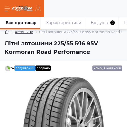
Все про товар
Характеристики
Відгуків
П
0
Автошини
Літні автошини 225/55 R16 95V Kormoran Road Pe
Літні автошини 225/55 R16 95V
Kormoran Road Perfomance
24
популярний
продано
немає в наявності