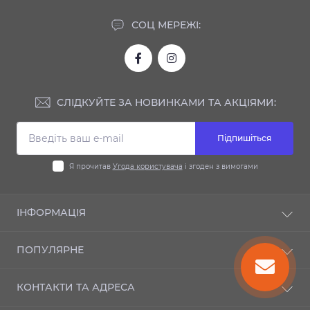
СОЦ МЕРЕЖІ:
СЛІДКУЙТЕ ЗА НОВИНКАМИ ТА АКЦІЯМИ:
Підпишіться
Я прочитав
Угода користувача
і згоден з вимогами
ІНФОРМАЦІЯ
Доставка та оплата
ПОПУЛЯРНЕ
Гарантія
Контакти
Автодиски
КОНТАКТИ ТА АДРЕСА
Шиномонтаж
Автошини
Публічний договір оферти