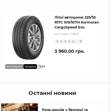
Літні автошини 225/55
R17C 109/107H Kormoran
CargoSpeed Evo
Код товару:
318590
0
3 960.00 грн.
24
популярний
продано
Останні новини
Роль дисків у безпеці та