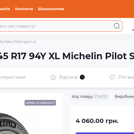
антія
Контакти
Шиномонтаж
к
chelin Pilot Sport 4
5 R17 94Y XL Michelin Pilot 
ктеристики
Відгуків
Питан
0
Код товару:
274050
Виробник
немає в наявності
4 060.00 грн.