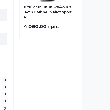
Літні автошини 225/45 R17
94Y XL Michelin Pilot Sport
4
4 060.00 грн.
0
0
0
0
0