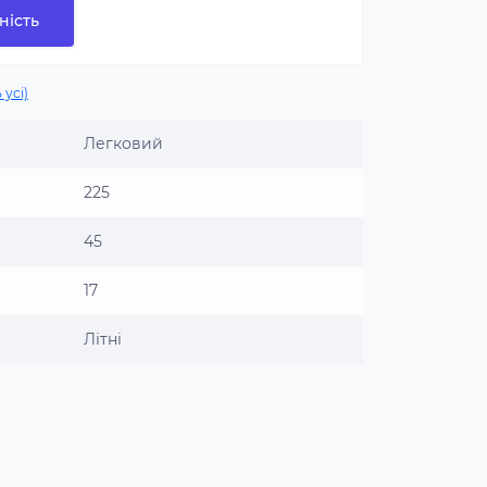
ність
 усі)
Легковий
225
45
17
Літні