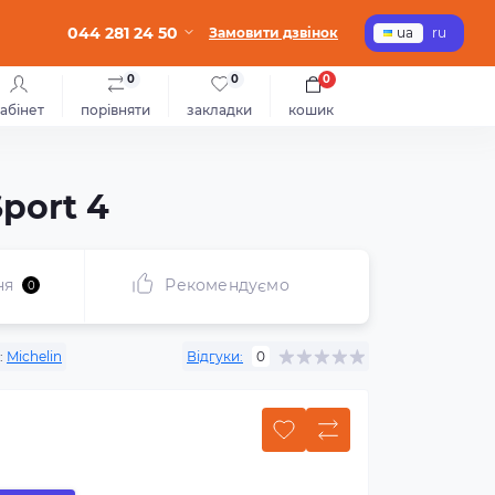
044 281 24 50
Замовити дзвінок
ua
ru
0
0
0
абінет
порівняти
закладки
кошик
Sport 4
ня
Рекомендуємо
0
:
Michelin
Відгуки:
0