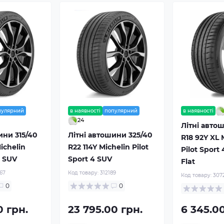
пулярний
в наявності
популярний
в наявності
24
Літні авто
ини 315/40
Літні автошини 325/40
R18 92Y XL 
Michelin
R22 114Y Michelin Pilot
Pilot Sport
4 SUV
Sport 4 SUV
Flat
67
Код товару:
312189
Код товару:
307
0
0
0 грн.
23 795.00 грн.
6 345.00