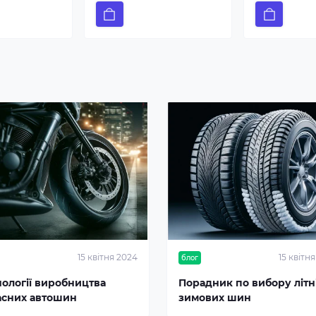
15 квітня 2024
15 квітн
блог
нології виробництва
Порадник по вибору літні
асних автошин
зимових шин