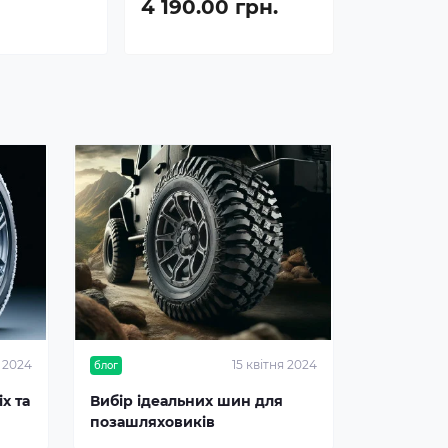
4 190.00 грн.
я 2024
15 квітня 2024
блог
х та
Вибір ідеальних шин для
позашляховиків