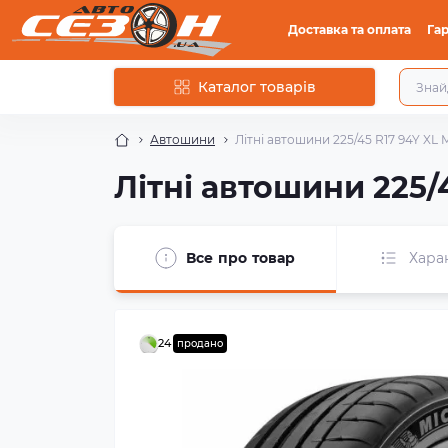
Доставка та оплата
Гар
Каталог товарів
Автошини
Літні автошини 225/45 R17 94Y XL Mi
Літні автошини 225/4
Все про товар
Хара
24
продано