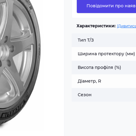
Повідомити про наяв
Характеристики:
(Дивитись
Тип Т/З
Ширина протектору (мм)
Висота профіля (%)
Діаметр, R
Сезон