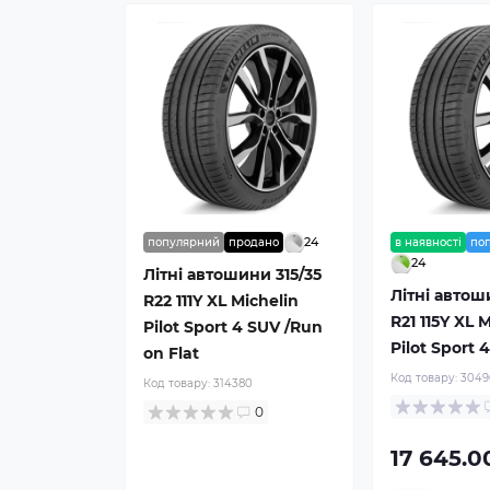
24
популярний
продано
в наявності
по
24
Літні автошини 315/35
Літні автош
R22 111Y XL Michelin
R21 115Y XL 
Pilot Sport 4 SUV /Run
Pilot Sport 
on Flat
Код товару:
3049
Код товару:
314380
0
17 645.0