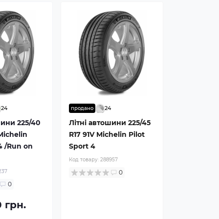
24
24
продано
шини 225/40
Літні автошини 225/45
Michelin
R17 91V Michelin Pilot
 4 /Run on
Sport 4
Код товару:
288957
237
0
0
 грн.