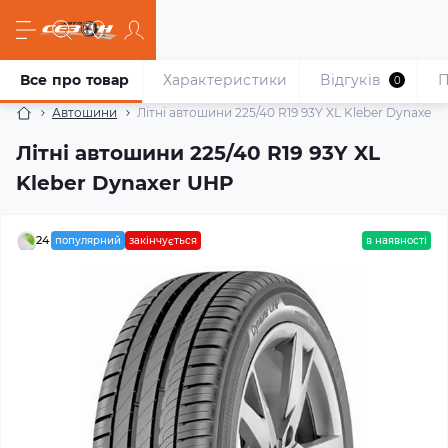
Все про товар
Характеристики
Відгуків
П
0
Автошини
Літні автошини 225/40 R19 93Y XL Kleber Dynaxer
Літні автошини 225/40 R19 93Y XL
Kleber Dynaxer UHP
24
популярний
закінчується
в наявності