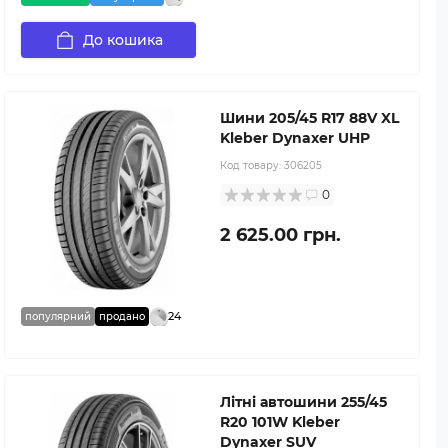
До кошика
Шини 205/45 R17 88V XL
Kleber Dynaxer UHP
Код товару:
306205
0
2 625.00 грн.
24
популярний
продано
Літні автошини 255/45
R20 101W Kleber
Dynaxer SUV