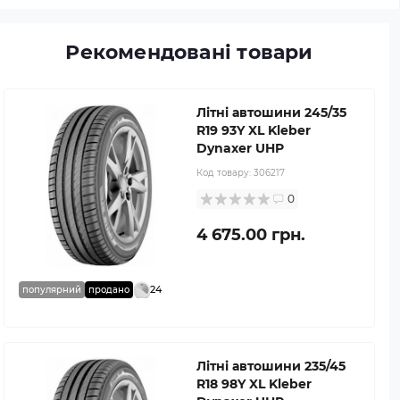
Рекомендовані товари
Літні автошини 245/35
R19 93Y XL Kleber
Dynaxer UHP
Код товару:
306217
0
4 675.00 грн.
24
популярний
продано
Літні автошини 235/45
R18 98Y XL Kleber