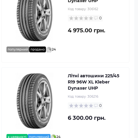
Dynaxer UHP
Код товару:
306162
0
4 975.00 грн.
24
популярний
продано
Літні автошини 225/45
R19 96W XL Kleber
Dynaxer UHP
Код товару:
306216
0
6 300.00 грн.
24
в наявності
популярний