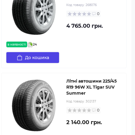
Код товару:
268076
0
4 765.00 грн.
24
в наявності
До кошика
Літні автошини 225/45
R19 96W XL Tigar SUV
Summer
Код товару:
302137
0
2 140.00 грн.