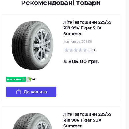
Рекомендовані товари
Літні автошини 225/55
R19 99V Tigar SUV
Summer
Код товару:
309519
0
4 805.00 грн.
24
в наявності
До кошика
Літні автошини 225/55
R18 98V Tigar SUV
Summer