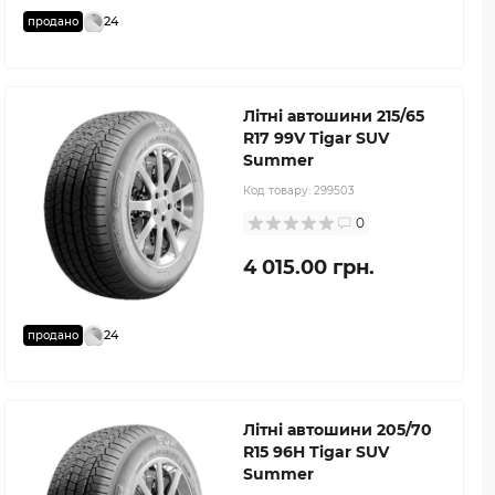
24
продано
Літні автошини 215/65
R17 99V Tigar SUV
Summer
Код товару:
299503
0
4 015.00 грн.
24
продано
Літні автошини 205/70
R15 96H Tigar SUV
Summer