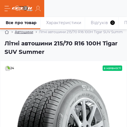
Все про товар
Характеристики
Відгуків
П
0
Автошини
Літні автошини 215/70 R16 100H Tigar SUV Summer
Літні автошини 215/70 R16 100H Tigar
SUV Summer
24
в наявності