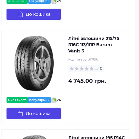
24
в наявності
популярний
До кошика
Літні автошини 215/75
R16C 113/111R Barum
Vanis 3
Код товару:
317816
0
4 745.00 грн.
24
в наявності
популярний
До кошика
Літні автошини 195 R14C