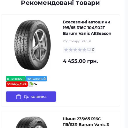
Рекомендовані товари
Всесезонні автошини
195/65 R16C 104/102T
Barum Vanis AllSeason
Код товару:
307531
0
4 455.00 грн.
в наявності
популярний
24
закінчується
До кошика
Шини 235/65 R16C
115/113R Barum Vanis 3