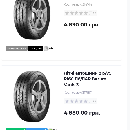
Код товару:
314714
0
4 890.00 грн.
24
популярний
продано
Літні автошини 215/75
R16C 116/114R Barum
Vanis 3
Код товару:
317817
0
4 880.00 грн.