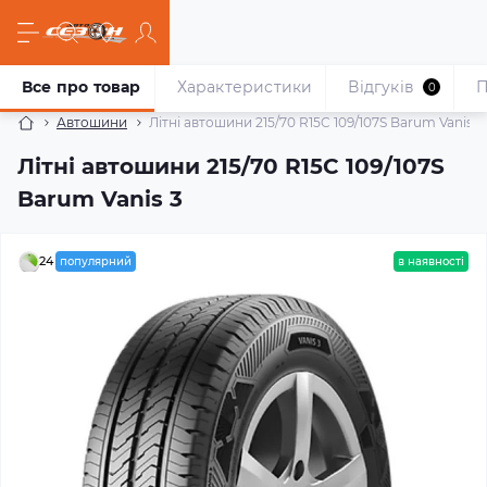
Все про товар
Характеристики
Відгуків
П
0
Автошини
Літні автошини 215/70 R15C 109/107S Barum Vanis 3
Літні автошини 215/70 R15C 109/107S
Barum Vanis 3
24
популярний
в наявності