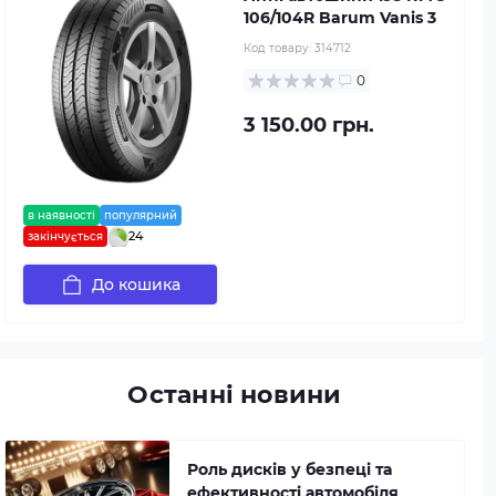
106/104R Barum Vanis 3
Код товару:
314712
0
3 150.00 грн.
в наявності
популярний
24
закінчується
До кошика
Останні новини
Роль дисків у безпеці та
ефективності автомобіля