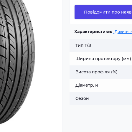
Повідомити про наяв
Характеристики:
(Дивитись
Тип Т/З
Ширина протектору (мм)
Висота профіля (%)
Діаметр, R
Сезон