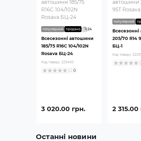
популярний
п
24
популярний
продано
Всесезонні
Всесезонні автошини
205/70 R14 
185/75 R16C 104/102N
БЦ-1
Rosava БЦ-24
Код товару:
2233
Код товару:
223400
0
3 020.00 грн.
2 315.00
Останні новини