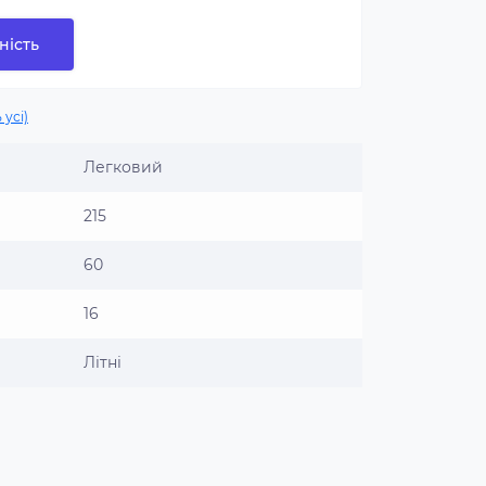
ність
 усі)
Легковий
215
60
16
Літні