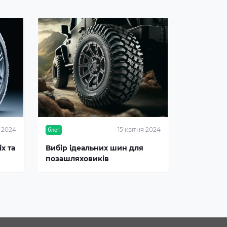
я 2024
15 квітня 2024
блог
х та
Вибір ідеальних шин для
позашляховиків