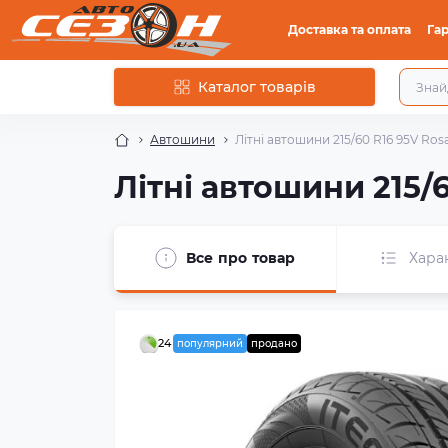
Доставка та оплата
Гар
Каталог товарів
Автошини
Літні автошини 215/60 R16 95V Ros
Літні автошини 215/6
Все про товар
Хара
24
популярний
продано