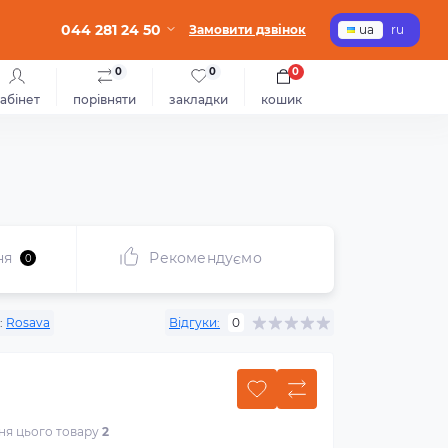
044 281 24 50
Замовити дзвінок
ua
ru
0
0
0
абінет
порівняти
закладки
кошик
ня
Рекомендуємо
0
:
Rosava
Відгуки:
0
ння цього товару
2