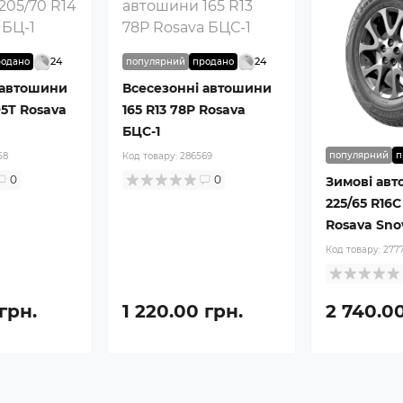
24
24
родано
популярний
продано
 автошини
Всесезонні автошини
95T Rosava
165 R13 78P Rosava
БЦС-1
популярний
п
58
Код товару:
286569
0
0
Зимові ав
225/65 R16C 
Rosava Sn
Код товару:
277
 грн.
1 220.00 грн.
2 740.00