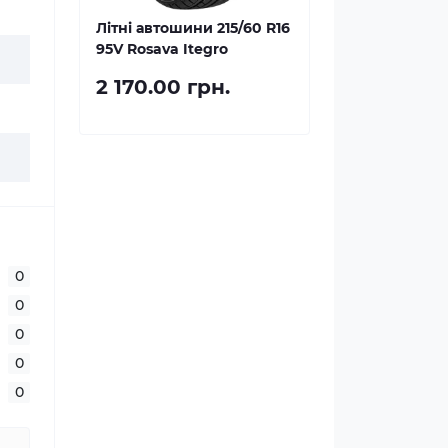
Літні автошини 215/60 R16
95V Rosava Itegro
2 170.00 грн.
0
0
0
0
0