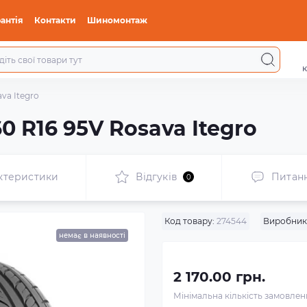
антія
Контакти
Шиномонтаж
к
ava Itegro
0 R16 95V Rosava Itegro
ктеристики
Відгуків
Питан
0
Код товару:
274544
Виробник
немає в наявності
2 170.00 грн.
Мінімальна кількість замовле