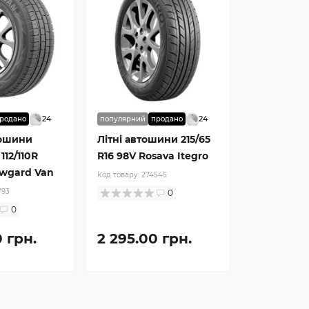
24
24
родано
популярний
продано
тошини
Літні автошини 215/65
112/110R
R16 98V Rosava Itegro
owgard Van
Код товару:
274545
793
0
0
 грн.
2 295.00 грн.