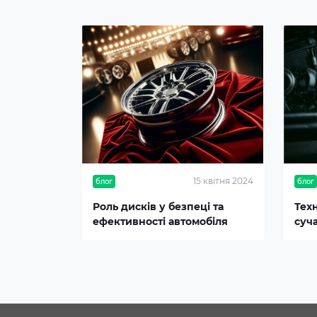
15 квітня 2024
блог
блог
Роль дисків у безпеці та
Тех
ефективності автомобіля
суч