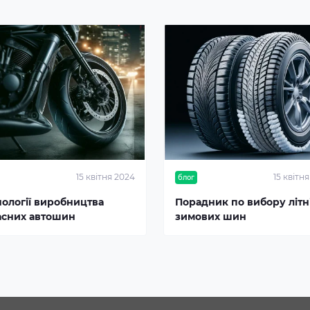
15 квітня 2024
15 квітн
блог
нології виробництва
Порадник по вибору літні
асних автошин
зимових шин