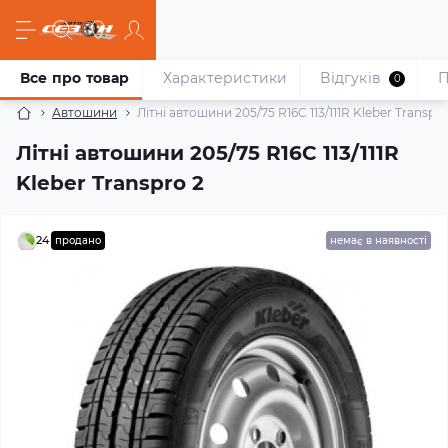
Все про товар
Характеристики
Відгуків
П
0
Автошини
Літні автошини 205/75 R16C 113/111R Kleber Transpro
Літні автошини 205/75 R16C 113/111R
Kleber Transpro 2
24
продано
немає в наявності