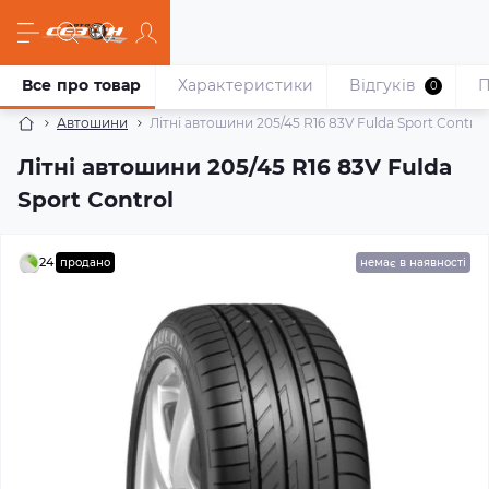
Все про товар
Характеристики
Відгуків
П
0
Автошини
Літні автошини 205/45 R16 83V Fulda Sport Control
Літні автошини 205/45 R16 83V Fulda
Sport Control
24
продано
немає в наявності