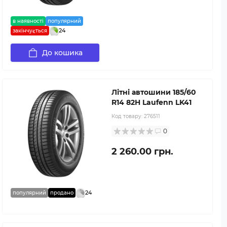
в наявності
популярний
24
закінчується
До кошика
Літні автошини 185/60
R14 82H Laufenn LK41
Код товару:
276511
0
2 260.00 грн.
24
популярний
продано