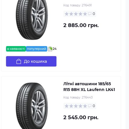
Код товару:
276491
0
2 885.00 грн.
24
в наявності
популярний
До кошика
Літні автошини 185/65
R15 88H XL Laufenn LK41
Код товару:
276443
0
2 545.00 грн.