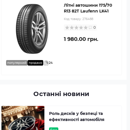
Літні автошини 175/70
R13 82T Laufenn LK41
Код товару:
276488
0
1 980.00 грн.
24
популярний
продано
Останні новини
Роль дисків у безпеці та
ефективності автомобіля