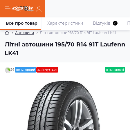
Все про товар
Характеристики
Відгуків
П
0
Автошини
Літні автошини 195/70 R14 91T Laufenn LK41
Літні автошини 195/70 R14 91T Laufenn
LK41
24
популярний
закінчується
в наявності