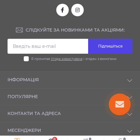
СЛІДКУЙТЕ ЗА НОВИНКАМИ ТА АКЦІЯМИ:
Підпишіться
Я прочитав
Угода користувача
і згоден з вимогами
ІНФОРМАЦІЯ
Доставка та оплата
ПОПУЛЯРНЕ
Гарантія
Контакти
Автодиски
КОНТАКТИ ТА АДРЕСА
Шиномонтаж
Автошини
Публічний договір оферти
Мотошини
м. Київ, вул. Новозабарська, 21а
Зворотній зв’язок
МЕСЕНДЖЕРИ
Повернення товару
info@autosezon.ua
0
0
0