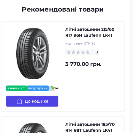
Рекомендовані товари
Літні автошини 215/60
R17 96H Laufenn LK41
Код товару:
276495
0
3 770.00 грн.
24
в наявності
популярний
До кошика
Літні автошини 185/70
R14 88T Laufenn LK41